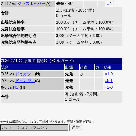
2: 8/2 vs
グラスホッパー
(A)
先発
～46'
○4-1
2試合出場（105分間）
合計
0 ゴール
出場試合勝率
100.0% （チーム平均：100.0%）
先発試合勝率
100.0% （チーム平均：100.0%）
出場試合平均勝ち点
3.00
（チーム平均：3.00）
先発試合平均勝ち点
3.00
（チーム平均：3.00）
2026-27 ECL予選出場記録（FCルガーノ）
試合
出場
得点
カ
結果
7/23 vs
ドゥカジニ
(H)
先発
○1-0
7/29 vs
ドゥカジニ
(A)
先発
○5-1
8/6 vs
NSI
(H)
先発
○2-0
3試合出場（?分間）
合計
1 ゴール
データは最新のものではない可能性があります。更新・修正を要請→