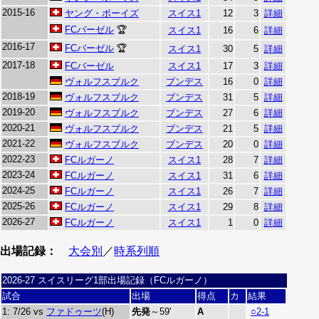
2015-16
ヤング・ボーイズ
スイス1
12
3
詳細
FCバーゼル
🏆
スイス1
16
6
詳細
2016-17
FCバーゼル
🏆
スイス1
30
5
詳細
2017-18
FCバーゼル
スイス1
17
3
詳細
ヴォルフスブルク
ブンデス
16
0
詳細
2018-19
ヴォルフスブルク
ブンデス
31
5
詳細
2019-20
ヴォルフスブルク
ブンデス
27
6
詳細
2020-21
ヴォルフスブルク
ブンデス
21
5
詳細
2021-22
ヴォルフスブルク
ブンデス
20
0
詳細
2022-23
FCルガーノ
スイス1
28
7
詳細
2023-24
FCルガーノ
スイス1
31
6
詳細
2024-25
FCルガーノ
スイス1
26
7
詳細
2025-26
FCルガーノ
スイス1
29
8
詳細
2026-27
FCルガーノ
スイス1
1
0
詳細
出場記録：
大会別
／
時系列順
2026-27 スイスリーグ1部出場記録（FCルガーノ）
試合
出場
得点
カ
結果
1: 7/26 vs
ファドゥーツ
(H)
先発
～59'
A
○2-1