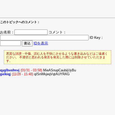
このトピックへのコメント：
お名前：
コメント：
ID Key：
IDを表示
悪質な誹謗・中傷、読む人を不快にさせるような書き込みなどはご遠慮く
ださい。 不適切と思われる発言を発見した際には削除させていただきま
す。
qyglbvsfmvj
(01/31 - 03:58)
MieASnupCaubijUyBu
gvikiqj
(11/28 - 15:48)
qISnWkjeqVqtAUYRAG