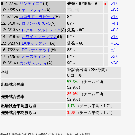
9: 4/22 vs
サンディエゴ
(H)
先発
～97'退場
A
○1-0
■
10: 4/25 vs
オースティン
(A)
不出場
●0-2
11: 5/2 vs
コロラド・ラピッズ
(H)
84'～
○1-0
12: 5/10 vs
ロサンゼルスFC
(A)
87'～
○4-1
13: 5/13 vs
レアル・ソルトレイク
(A)
先発
～86'
●0-3
14: 5/16 vs
ホワイトキャップス
(H)
84'～
○1-0
15: 5/23 vs
LAギャラクシー
(A)
先発
～66'
△1-1
16: 7/22 vs
DCユナイテッド
(H)
88'～
△1-1
17: 7/25 vs
オースティン
(H)
84'～
○3-0
18: 8/1 vs
カンザスシティ
(A)
90'～
○2-0
15試合出場（385分間）
合計
0 ゴール
53.3%
（チーム平均：
出場試合勝率
52.9%）
25.0%
（チーム平均：
先発試合勝率
52.9%）
出場試合平均勝ち点
1.73
（チーム平均：1.71）
先発試合平均勝ち点
1.00
（チーム平均：1.71）
データは最新のものではない可能性があります。更新・修正を要請→