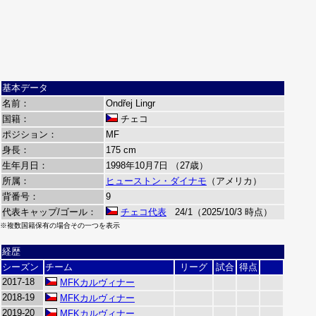
基本データ
名前：
Ondřej Lingr
国籍：
チェコ
ポジション：
MF
身長：
175 cm
生年月日：
1998年10月7日 （27歳）
所属：
ヒューストン・ダイナモ
（アメリカ）
背番号：
9
代表キャップ/ゴール：
チェコ代表
24/1（2025/10/3 時点）
※複数国籍保有の場合その一つを表示
経歴
シーズン
チーム
リーグ
試合
得点
2017-18
MFKカルヴィナー
2018-19
MFKカルヴィナー
2019-20
MFKカルヴィナー