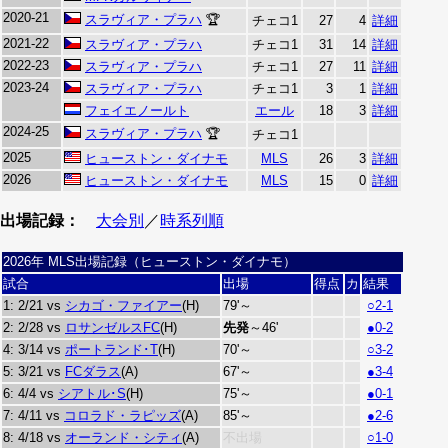
2020-21
スラヴィア・プラハ
🏆
チェコ1
27
4
詳細
2021-22
スラヴィア・プラハ
チェコ1
31
14
詳細
2022-23
スラヴィア・プラハ
チェコ1
27
11
詳細
2023-24
スラヴィア・プラハ
チェコ1
3
1
詳細
フェイエノールト
エール
18
3
詳細
2024-25
スラヴィア・プラハ
🏆
チェコ1
2025
ヒューストン・ダイナモ
MLS
26
3
詳細
2026
ヒューストン・ダイナモ
MLS
15
0
詳細
出場記録：
大会別
／
時系列順
2026年 MLS出場記録（ヒューストン・ダイナモ）
試合
出場
得点
カ
結果
1: 2/21 vs
シカゴ・ファイアー
(H)
79'～
○2-1
2: 2/28 vs
ロサンゼルスFC
(H)
先発
～46'
●0-2
4: 3/14 vs
ポートランド･T
(H)
70'～
○3-2
5: 3/21 vs
FCダラス
(A)
67'～
●3-4
6: 4/4 vs
シアトル･S
(H)
75'～
●0-1
7: 4/11 vs
コロラド・ラピッズ
(A)
85'～
●2-6
8: 4/18 vs
オーランド・シティ
(A)
不出場
○1-0