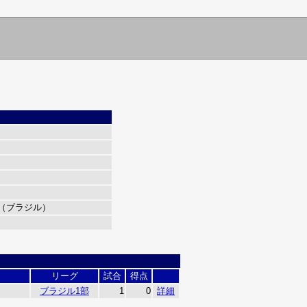
（ブラジル）
リーグ
試合
得点
ブラジル1部
1
0
詳細