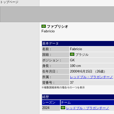
トップページ
ファブリシオ
Fabrício
基本データ
名前：
Fabrício
国籍：
ブラジル
ポジション：
GK
身長：
190 cm
生年月日：
2000年6月15日 （26歳）
所属：
レッドブル・ブラガンチーノ
背番号：
37
※複数国籍保有の場合その一つを表示
経歴
シーズン
チーム
2024
レッドブル・ブラガンチーノ