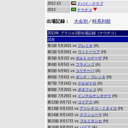
2012-13
ドバイ・クラブ
2013
ナウチコ
出場記録：
大会別
／
時系列順
2013年 ブラジル1部出場記録（ナウチコ）
試合
第1節 5月26日 vs
グレミオ
(A)
第2節 5月29日 vs
ヴィトーリア
(H)
第3節 6月2日 vs
ポルトゥゲーザ
(H)
第4節 6月5日 vs
フラメンゴ
(A)
第5節 6月9日 vs
コリチーバ
(A)
第6節 7月6日 vs
ポンチ・プレッタ
(H)
第7節 7月14日 vs
クルゼイロ
(A)
第8節 7月20日 vs
ボタフォゴ
(A)
第9節 7月28日 vs
インテルナシオナウ
(H)
第12節 8月7日 vs
ゴイアス
(A)
第13節 8月10日 vs
アトレチコ・ミネイロ
(H)
第14節 8月14日 vs
クリシューマ
(A)
第15節 8月17日 vs
フルミネンセ
(H)
第16節 8月25日 vs
バイア
(A)