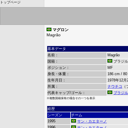
トップページ
マグロン
Magrão
基本データ
名前：
Magrão
国籍：
ブラジ
ポジション：
MF
身長・体重：
186 cm / 80
生年月日：
1978年12月
所属：
ナウチコ
（
代表キャップ/ゴール：
ブラジ
※複数国籍保有の場合その一つを表示
経歴
シーズン
チーム
1995
サン・カエターノ
1996
サン・カエターノ