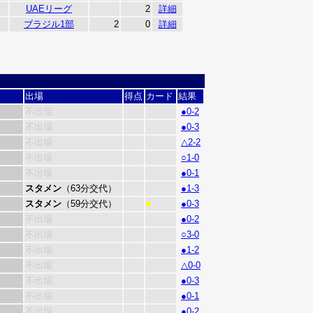
UAEリーグ
2
詳細
ブラジル1部
2
0
詳細
出場
得点
カード
結果
不出場
●0-2
不出場
●0-3
不出場
△2-2
不出場
○1-0
不出場
●0-1
スタメン
（63分交代）
●1-3
スタメン
（59分交代）
●0-3
■
不出場
●0-2
不出場
○3-0
不出場
●1-2
不出場
△0-0
不出場
●0-3
不出場
●0-1
不出場
●0-2