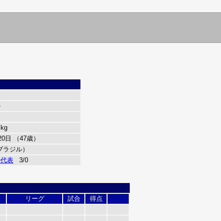
ル
 kg
20日 （47歳）
ブラジル）
ル代表
3/0
リーグ
試合
得点