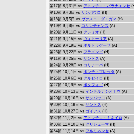
第17節 8月31日 vs
アトレチコ・パラナエンセ
(
第10節 9月3日 vs
サンパウロ
(H)
第18節 9月5日 vs
ヴァスコ・ダ・ガマ
(H)
第19節 9月8日 vs
コリンチャンス
(A)
第20節 9月11日 vs
グレミオ
(H)
第21節 9月15日 vs
ヴィトーリア
(A)
第22節 9月19日 vs
ポルトゥゲーザ
(A)
第23節 9月22日 vs
フラメンゴ
(H)
第11節 9月25日 vs
サントス
(A)
第24節 9月28日 vs
コリチーバ
(H)
第25節 10月1日 vs
ポンチ・プレッタ
(A)
第26節 10月6日 vs
クルゼイロ
(H)
第27節 10月9日 vs
ボタフォゴ
(H)
第28節 10月13日 vs
インテルナシオナウ
(A)
第29節 10月16日 vs
サンパウロ
(A)
第30節 10月19日 vs
サントス
(H)
第31節 10月27日 vs
ゴイアス
(H)
第32節 11月2日 vs
アトレチコ・ミネイロ
(A)
第33節 11月10日 vs
クリシューマ
(H)
第34節 11月14日 vs
フルミネンセ
(A)