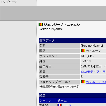
トップページ
ジェルジーノ・ニャムシ
Gerzino Nyamsi
基本データ
名前：
Gerzino Nyamsi
国籍：
カメルーン
ポジション：
DF（CB）
身長：
193 cm
生年月日：
1997年1月22日 
所属：
ロコモティフ・モ
背番号：
5
代表キャップ/ゴール：
カメルーン代
※複数国籍保有の場合その一つを表示
経歴
シーズン
チーム
2017-18
レンヌ