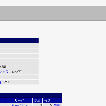
（29歳）
スクワ
（ロシア）
表
2/0
リーグ
試合
得点
リーグアン
3
0
詳細