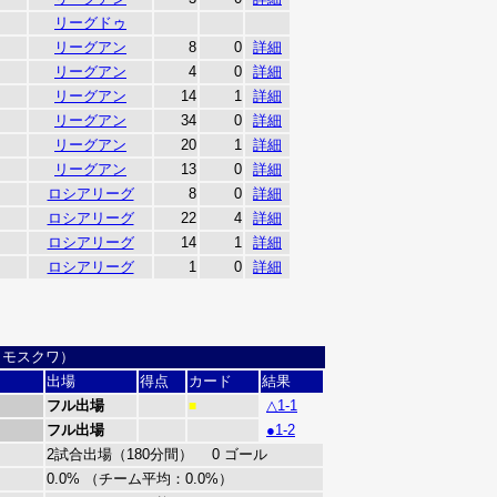
リーグドゥ
リーグアン
8
0
詳細
リーグアン
4
0
詳細
リーグアン
14
1
詳細
リーグアン
34
0
詳細
リーグアン
20
1
詳細
リーグアン
13
0
詳細
ロシアリーグ
8
0
詳細
ロシアリーグ
22
4
詳細
ロシアリーグ
14
1
詳細
ロシアリーグ
1
0
詳細
・モスクワ）
出場
得点
カード
結果
フル出場
△1-1
■
フル出場
●1-2
2試合出場（180分間） 0 ゴール
0.0% （チーム平均：0.0%）