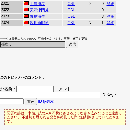
2021
上海海港
CSL
2
0
詳細
2022
天津津門虎
CSL
0
2023
青島海牛
CSL
3
詳細
2024
深圳新鵬城
CSL
?
1
詳細
データは最新のものではない可能性があります。更新・修正を要請→
このトピックへのコメント：
お名前：
コメント：
ID Key：
IDを表示
悪質な誹謗・中傷、読む人を不快にさせるような書き込みなどはご遠慮く
ださい。 不適切と思われる発言を発見した際には削除させていただきま
す。