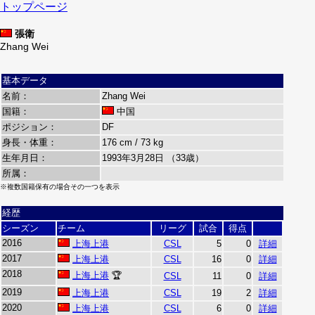
トップページ
張衛
Zhang Wei
基本データ
名前：
Zhang Wei
国籍：
中国
ポジション：
DF
身長・体重：
176 cm / 73 kg
生年月日：
1993年3月28日 （33歳）
所属：
※複数国籍保有の場合その一つを表示
経歴
シーズン
チーム
リーグ
試合
得点
2016
上海上港
CSL
5
0
詳細
2017
上海上港
CSL
16
0
詳細
2018
上海上港
🏆
CSL
11
0
詳細
2019
上海上港
CSL
19
2
詳細
2020
上海上港
CSL
6
0
詳細