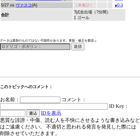
5/27 vs
ヴァスコ
(A)
（未集計）
●0-3
?試合出場（?分間）
合計
1 ゴール
データは最新のものではない可能性があります。更新・修正を要請→
このトピックへのコメント：
お名前：
コメント：
ID Key：
IDを表示
悪質な誹謗・中傷、読む人を不快にさせるような書き込みなど
はご遠慮ください。 不適切と思われる発言を発見した際には
削除させていただきます。