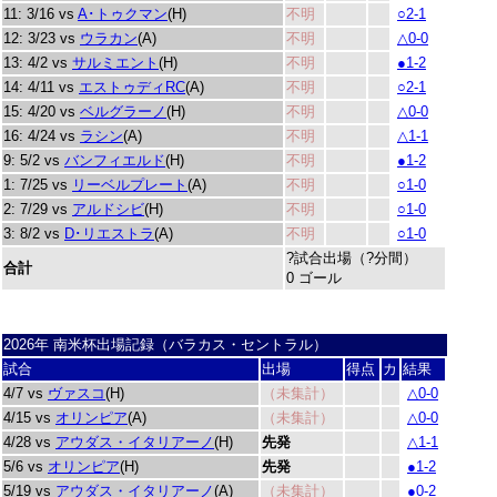
11: 3/16 vs
A･トゥクマン
(H)
不明
○2-1
12: 3/23 vs
ウラカン
(A)
不明
△0-0
13: 4/2 vs
サルミエント
(H)
不明
●1-2
14: 4/11 vs
エストゥディRC
(A)
不明
○2-1
15: 4/20 vs
ベルグラーノ
(H)
不明
△0-0
16: 4/24 vs
ラシン
(A)
不明
△1-1
9: 5/2 vs
バンフィエルド
(H)
不明
●1-2
1: 7/25 vs
リーベルプレート
(A)
不明
○1-0
2: 7/29 vs
アルドシビ
(H)
不明
○1-0
3: 8/2 vs
D･リエストラ
(A)
不明
○1-0
?試合出場（?分間）
合計
0 ゴール
2026年 南米杯出場記録（バラカス・セントラル）
試合
出場
得点
カ
結果
4/7 vs
ヴァスコ
(H)
（未集計）
△0-0
4/15 vs
オリンピア
(A)
（未集計）
△0-0
4/28 vs
アウダス・イタリアーノ
(H)
先発
△1-1
5/6 vs
オリンピア
(H)
先発
●1-2
5/19 vs
アウダス・イタリアーノ
(A)
（未集計）
●0-2