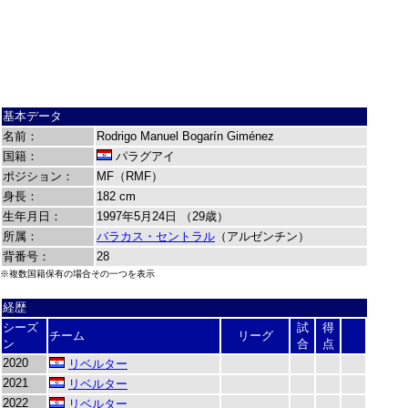
基本データ
名前：
Rodrigo Manuel Bogarín Giménez
国籍：
パラグアイ
ポジション：
MF（RMF）
身長：
182 cm
生年月日：
1997年5月24日 （29歳）
所属：
バラカス・セントラル
（アルゼンチン）
背番号：
28
※複数国籍保有の場合その一つを表示
経歴
シーズ
試
得
チーム
リーグ
ン
合
点
2020
リベルター
2021
リベルター
2022
リベルター