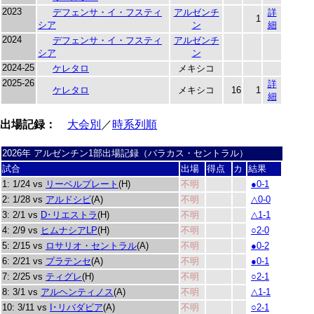
2023
デフェンサ・イ・フスティ
アルゼンチ
詳
1
シア
ン
細
2024
デフェンサ・イ・フスティ
アルゼンチ
シア
ン
2024-25
ケレタロ
メキシコ
2025-26
詳
ケレタロ
メキシコ
16
1
細
出場記録：
大会別
／
時系列順
2026年 アルゼンチン1部出場記録（バラカス・セントラル）
試合
出場
得点
カ
結果
1: 1/24 vs
リーベルプレート
(H)
不明
●0-1
2: 1/28 vs
アルドシビ
(A)
不明
△0-0
3: 2/1 vs
D･リエストラ
(H)
不明
△1-1
4: 2/9 vs
ヒムナシアLP
(H)
不明
○2-0
5: 2/15 vs
ロサリオ・セントラル
(A)
不明
●0-2
6: 2/21 vs
プラテンセ
(A)
不明
●0-1
7: 2/25 vs
ティグレ
(H)
不明
○2-1
8: 3/1 vs
アルヘンティノス
(A)
不明
△1-1
10: 3/11 vs
I･リバダビア
(A)
不明
○2-1