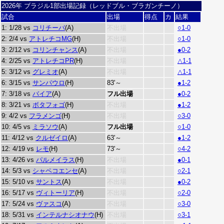
2026年 ブラジル1部出場記録（レッドブル・ブラガンチーノ）
試合
出場
得点
カ
結果
1: 1/28 vs
コリチーバ
(A)
不出場
○1-0
2: 2/4 vs
アトレチコMG
(H)
不出場
○1-0
3: 2/12 vs
コリンチャンス
(A)
不出場
●0-2
4: 2/25 vs
アトレチコPR
(H)
不出場
△1-1
5: 3/12 vs
グレミオ
(A)
不出場
△1-1
6: 3/15 vs
サンパウロ
(H)
83'～
●1-2
7: 3/18 vs
バイア
(A)
フル出場
●0-2
8: 3/21 vs
ボタフォゴ
(H)
不出場
●1-2
9: 4/2 vs
フラメンゴ
(H)
不出場
○3-0
10: 4/5 vs
ミラソウ
(A)
フル出場
○1-0
11: 4/12 vs
クルゼイロ
(A)
63'～
●1-2
12: 4/19 vs
レモ
(H)
73'～
○4-2
13: 4/26 vs
パルメイラス
(H)
不出場
●0-1
14: 5/3 vs
シャペコエンセ
(A)
不出場
○2-1
15: 5/10 vs
サントス
(A)
不出場
●0-2
16: 5/17 vs
ヴィトーリア
(H)
不出場
○2-0
17: 5/24 vs
ヴァスコ
(A)
不出場
○3-0
18: 5/31 vs
インテルナシオナウ
(H)
不出場
○3-1