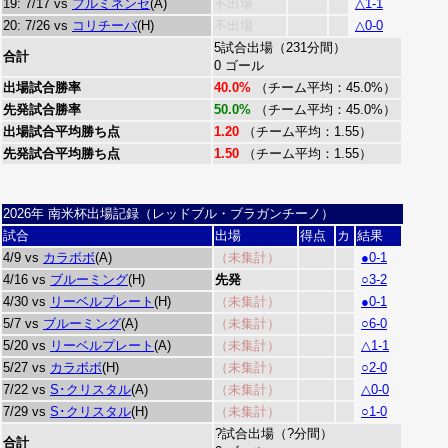
19: 7/17 vs
フルミネンセ
(A)
不出場
△1-1
20: 7/26 vs
コリチーバ
(H)
不出場
△0-0
5試合出場（231分間）
合計
0 ゴール
出場試合勝率
40.0%
（チーム平均：45.0%）
先発試合勝率
50.0%
（チーム平均：45.0%）
出場試合平均勝ち点
1.20
（チーム平均：1.55）
先発試合平均勝ち点
1.50
（チーム平均：1.55）
2026年 南米杯出場記録（レッドブル・ブラガンチーノ）
試合
出場
得点
カ
結果
4/9 vs
カラボボ
(A)
（未集計）
●0-1
4/16 vs
ブルーミング
(H)
先発
○3-2
4/30 vs
リーベルプレート
(H)
（未集計）
●0-1
5/7 vs
ブルーミング
(A)
（未集計）
○6-0
5/20 vs
リーベルプレート
(A)
（未集計）
△1-1
5/27 vs
カラボボ
(H)
（未集計）
○2-0
7/22 vs
S･クリスタル
(A)
（未集計）
△0-0
7/29 vs
S･クリスタル
(H)
（未集計）
○1-0
?試合出場（?分間）
合計