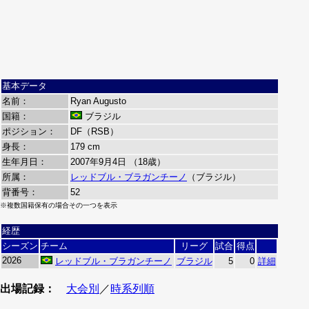
基本データ
名前：
Ryan Augusto
国籍：
ブラジル
ポジション：
DF（RSB）
身長：
179 cm
生年月日：
2007年9月4日 （18歳）
所属：
レッドブル・ブラガンチーノ
（ブラジル）
背番号：
52
※複数国籍保有の場合その一つを表示
経歴
シーズン
チーム
リーグ
試合
得点
2026
レッドブル・ブラガンチーノ
ブラジル
5
0
詳細
出場記録：
大会別
／
時系列順