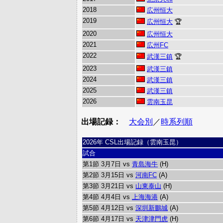
2018
広州恒大
2019
広州恒大
🏆
2020
広州恒大
2021
広州FC
2022
武漢三鎮
🏆
2023
武漢三鎮
2024
武漢三鎮
2025
武漢三鎮
2026
雲南玉昆
出場記録：
大会別
／
時系列順
2026年 CSL出場記録（雲南玉昆）
試合
第1節 3月7日 vs
青島海牛
(H)
第2節 3月15日 vs
河南FC
(A)
第3節 3月21日 vs
山東泰山
(H)
第4節 4月4日 vs
上海海港
(A)
第5節 4月12日 vs
深圳新鵬城
(A)
第6節 4月17日 vs
天津津門虎
(H)