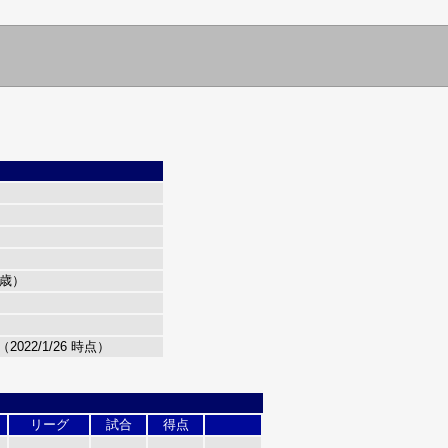
1歳）
（2022/1/26 時点）
リーグ
試合
得点