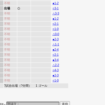
不明
●1-2
出場
○3-1
不明
△3-3
不明
●1-2
不明
○2-1
不明
○1-0
不明
△0-0
不明
●2-3
不明
△1-1
不明
●2-4
不明
○2-1
不明
●3-4
不明
△2-2
不明
○4-3
不明
●2-3
不明
○1-0
?試合出場（?分間） 1 ゴール
要請→