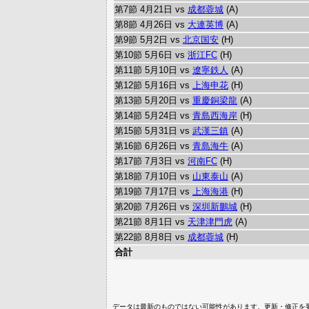
第7節 4月21日 vs
成都蓉城
(A)
第8節 4月26日 vs
大連英博
(A)
第9節 5月2日 vs
北京国安
(H)
第10節 5月6日 vs
浙江FC
(H)
第11節 5月10日 vs
遼寧鉄人
(A)
第12節 5月16日 vs
上海申花
(H)
第13節 5月20日 vs
重慶銅梁龍
(A)
第14節 5月24日 vs
青島西海岸
(H)
第15節 5月31日 vs
武漢三鎮
(A)
第16節 6月26日 vs
青島海牛
(A)
第17節 7月3日 vs
河南FC
(H)
第18節 7月10日 vs
山東泰山
(A)
第19節 7月17日 vs
上海海港
(H)
第20節 7月26日 vs
深圳新鵬城
(H)
第21節 8月1日 vs
天津津門虎
(A)
第22節 8月8日 vs
成都蓉城
(H)
合計
データは最新のものではない可能性があります。更新・修正を