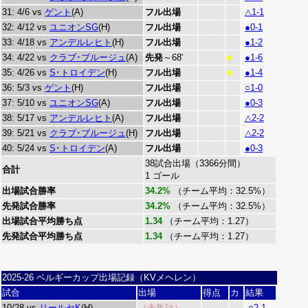
31: 4/6 vs
ゲント
(A)
フル出場
△1-1
32: 4/12 vs
ユニオンSG
(H)
フル出場
●0-1
33: 4/18 vs
アンデルレヒト
(H)
フル出場
●1-2
34: 4/22 vs
クラブ･ブルージュ
(A)
先発
～68'
●1-6
■
35: 4/26 vs
S･トロイデン
(H)
フル出場
●1-4
■
36: 5/3 vs
ゲント
(H)
フル出場
○1-0
37: 5/10 vs
ユニオンSG
(A)
フル出場
●0-3
38: 5/17 vs
アンデルレヒト
(A)
フル出場
△2-2
39: 5/21 vs
クラブ･ブルージュ
(H)
フル出場
△2-2
40: 5/24 vs
S･トロイデン
(A)
フル出場
●0-3
38試合出場（3366分間）
合計
1 ゴール
出場試合勝率
34.2%
（チーム平均：32.5%）
先発試合勝率
34.2%
（チーム平均：32.5%）
出場試合平均勝ち点
1.34
（チーム平均：1.27）
先発試合平均勝ち点
1.34
（チーム平均：1.27）
2025-26 ベルギーカップ出場記録（KVメヘレン）
試合
出場
得点
カ
結果
10/28 vs
リールセK
(H)
（未集計）
○2-1