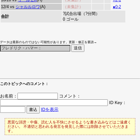
12/4 vs
シャルルロワ
(A)
（未集計）
●0-2
?試合出場（?分間）
合計
0 ゴール
データは最新のものではない可能性があります。更新・修正を要請→
このトピックへのコメント：
お名前：
コメント：
ID Key：
IDを表示
悪質な誹謗・中傷、読む人を不快にさせるような書き込みなどはご遠慮く
ださい。 不適切と思われる発言を発見した際には削除させていただきま
す。