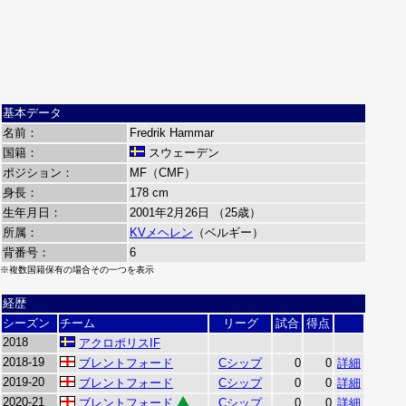
基本データ
名前：
Fredrik Hammar
国籍：
スウェーデン
ポジション：
MF（CMF）
身長：
178 cm
生年月日：
2001年2月26日 （25歳）
所属：
KVメヘレン
（ベルギー）
背番号：
6
※複数国籍保有の場合その一つを表示
経歴
シーズン
チーム
リーグ
試合
得点
2018
アクロポリスIF
2018-19
ブレントフォード
Cシップ
0
0
詳細
2019-20
ブレントフォード
Cシップ
0
0
詳細
2020-21
ブレントフォード
Cシップ
0
0
詳細