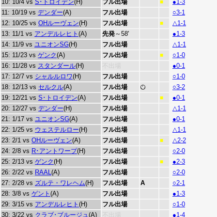
10: 10/4 vs
S･トロイデン
(H)
フル出場
●1-3
■
11: 10/19 vs
デンダー
(A)
フル出場
○3-1
12: 10/25 vs
OHルーヴェン
(H)
フル出場
△1-1
■
13: 11/1 vs
アンデルレヒト
(A)
先発
～58'
●1-3
14: 11/9 vs
ユニオンSG
(H)
フル出場
△1-1
15: 11/23 vs
ゲンク
(A)
フル出場
○1-0
■
16: 11/28 vs
スタンダール
(H)
不出場
●0-1
17: 12/7 vs
シャルルロワ
(H)
フル出場
○1-0
18: 12/13 vs
セルクル
(A)
フル出場
○3-2
19: 12/21 vs
S･トロイデン
(A)
フル出場
●0-1
■
20: 12/27 vs
デンダー
(H)
フル出場
△1-1
21: 1/17 vs
ユニオンSG
(A)
フル出場
●0-1
22: 1/25 vs
ウェステルロー
(H)
フル出場
△1-1
23: 2/1 vs
OHルーヴェン
(A)
フル出場
△2-2
■
24: 2/8 vs
R･アントワープ
(H)
フル出場
○2-0
25: 2/13 vs
ゲンク
(H)
フル出場
●2-3
■
26: 2/22 vs
RAAL
(A)
フル出場
○2-0
27: 2/28 vs
ズルテ・ワレヘム
(H)
フル出場
A
○2-1
28: 3/8 vs
ゲント
(A)
フル出場
●1-3
29: 3/15 vs
アンデルレヒト
(H)
フル出場
○1-0
30: 3/22 vs
クラブ･ブルージュ
(A)
不出場
●1-4