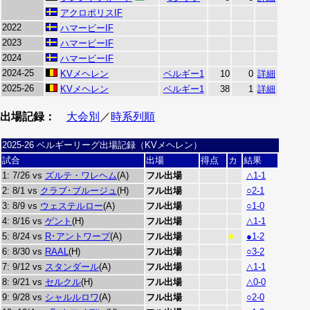
アクロポリスIF
2022
ハマービーIF
2023
ハマービーIF
2024
ハマービーIF
2024-25
KVメヘレン
ベルギー1
10
0
詳細
2025-26
KVメヘレン
ベルギー1
38
1
詳細
出場記録：
大会別
／
時系列順
2025-26 ベルギーリーグ出場記録（KVメヘレン）
試合
出場
得点
カ
結果
1: 7/26 vs
ズルテ・ワレヘム
(A)
フル出場
△1-1
2: 8/1 vs
クラブ･ブルージュ
(H)
フル出場
○2-1
3: 8/9 vs
ウェステルロー
(A)
フル出場
○1-0
4: 8/16 vs
ゲント
(H)
フル出場
△1-1
5: 8/24 vs
R･アントワープ
(A)
フル出場
●1-2
■
6: 8/30 vs
RAAL
(H)
フル出場
○3-2
7: 9/12 vs
スタンダール
(A)
フル出場
△1-1
8: 9/21 vs
セルクル
(H)
フル出場
△0-0
9: 9/28 vs
シャルルロワ
(A)
フル出場
○2-0