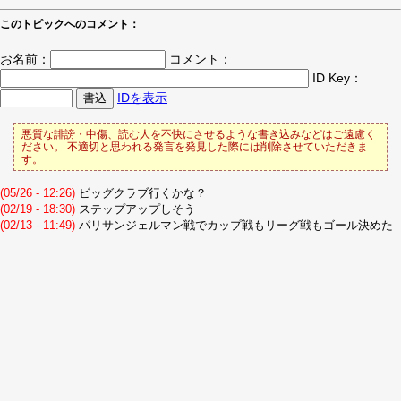
このトピックへのコメント：
お名前：
コメント：
ID Key：
IDを表示
悪質な誹謗・中傷、読む人を不快にさせるような書き込みなどはご遠慮く
ださい。 不適切と思われる発言を発見した際には削除させていただきま
す。
(05/26 - 12:26)
ビッグクラブ行くかな？
(02/19 - 18:30)
ステップアップしそう
(02/13 - 11:49)
パリサンジェルマン戦でカップ戦もリーグ戦もゴール決めた