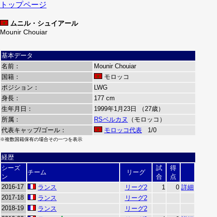
トップページ
ムニル・シュイアール
Mounir Chouiar
基本データ
名前：
Mounir Chouiar
国籍：
モロッコ
ポジション：
LWG
身長：
177 cm
生年月日：
1999年1月23日 （27歳）
所属：
RSベルカヌ
（モロッコ）
代表キャップ/ゴール：
モロッコ代表
1/0
※複数国籍保有の場合その一つを表示
経歴
シーズ
試
得
チーム
リーグ
ン
合
点
2016-17
ランス
リーグ2
1
0
詳細
2017-18
ランス
リーグ2
2018-19
ランス
リーグ2