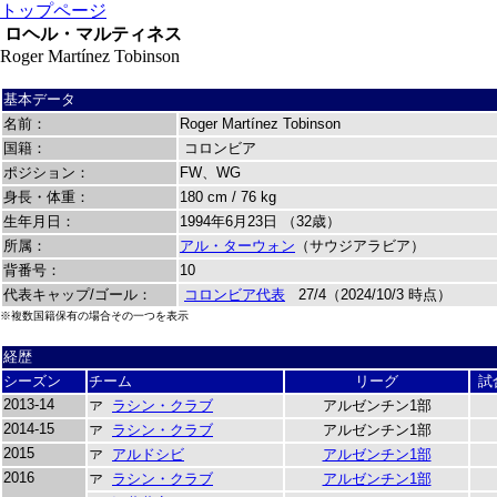
トップページ
ロヘル・マルティネス
Roger Martínez Tobinson
基本データ
名前：
Roger Martínez Tobinson
国籍：
コロンビア
ポジション：
FW、WG
身長・体重：
180 cm / 76 kg
生年月日：
1994年6月23日 （32歳）
所属：
アル・ターウォン
（サウジアラビア）
背番号：
10
代表キャップ/ゴール：
コロンビア代表
27/4（2024/10/3 時点）
※複数国籍保有の場合その一つを表示
経歴
シーズン
チーム
リーグ
試
2013-14
ラシン・クラブ
アルゼンチン1部
2014-15
ラシン・クラブ
アルゼンチン1部
2015
アルドシビ
アルゼンチン1部
2016
ラシン・クラブ
アルゼンチン1部