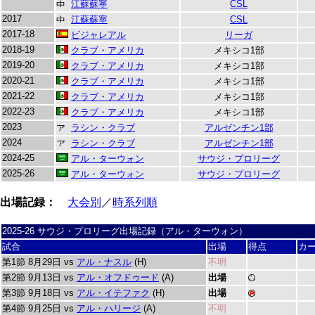
江蘇蘇寧
CSL
2017
江蘇蘇寧
CSL
2017-18
ビジャレアル
リーガ
2018-19
クラブ・アメリカ
メキシコ1部
2019-20
クラブ・アメリカ
メキシコ1部
2020-21
クラブ・アメリカ
メキシコ1部
2021-22
クラブ・アメリカ
メキシコ1部
2022-23
クラブ・アメリカ
メキシコ1部
2023
ラシン・クラブ
アルゼンチン1部
2024
ラシン・クラブ
アルゼンチン1部
2024-25
アル・ターウォン
サウジ・プロリーグ
2025-26
アル・ターウォン
サウジ・プロリーグ
出場記録：
大会別
／
時系列順
2025-26 サウジ・プロリーグ出場記録（アル・ターウォン）
試合
出場
得点
カ
第1節 8月29日 vs
アル・ナスル
(H)
不明
第2節 9月13日 vs
アル・オフドゥード
(A)
出場
第3節 9月18日 vs
アル・イテファク
(H)
出場
第4節 9月25日 vs
アル・ハリージ
(A)
不明