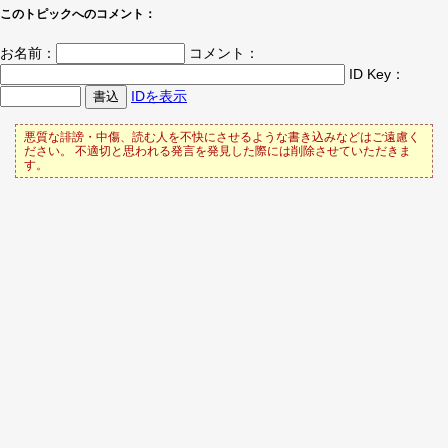
このトピックへのコメント：
お名前：
コメント：
ID Key：
IDを表示
悪質な誹謗・中傷、読む人を不快にさせるような書き込みなどはご遠慮く
ださい。 不適切と思われる発言を発見した際には削除させていただきま
す。