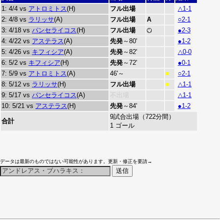
1: 4/4 vs
アトロミトス
(H)
フル出場
△1-1
2: 4/8 vs
ラリッサ
(A)
フル出場
A
○2-1
3: 4/18 vs
パンセライコス
(H)
フル出場
●2-3
4: 4/22 vs
アステラス
(A)
先発
～80'
●1-2
5: 4/26 vs
キフィシア
(A)
先発
～82'
△0-0
6: 5/2 vs
キフィシア
(H)
先発
～72'
●0-1
7: 5/9 vs
アトロミトス
(A)
46'～
○2-1
■
8: 5/12 vs
ラリッサ
(H)
フル出場
△1-1
■
9: 5/17 vs
パンセライコス
(A)
不出場
△1-1
10: 5/21 vs
アステラス
(H)
先発
～84'
●1-2
9試合出場（722分間）
合計
1 ゴール
データは最新のものではない可能性があります。更新・修正を要請→