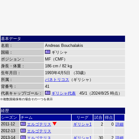
基本データ
名前：
Andreas Bouchalakis
国籍：
ギリシャ
ポジション：
MF（CMF）
身長・体重：
186 cm / 82 kg
生年月日：
1993年4月5日 （33歳）
所属：
パネトリコス
（ギリシャ）
背番号：
41
代表キャップ/ゴール：
ギリシャ代表
45/1（2024/8/25 時点）
※複数国籍保有の場合その一つを表示
経歴
シーズン
チーム
リーグ
試合
得点
2011-12
エルゴテリス
ギリシャ1
2
0
詳細
2012-13
エルゴテリス
2013-14
エルゴテリス
ギリシャ1
30
2
詳細