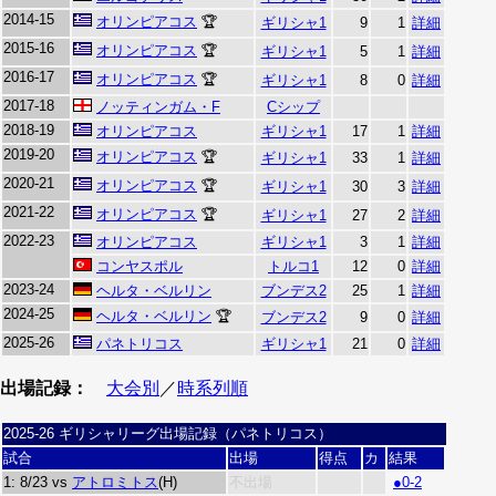
2014-15
オリンピアコス
🏆
ギリシャ1
9
1
詳細
2015-16
オリンピアコス
🏆
ギリシャ1
5
1
詳細
2016-17
オリンピアコス
🏆
ギリシャ1
8
0
詳細
2017-18
ノッティンガム・F
Cシップ
2018-19
オリンピアコス
ギリシャ1
17
1
詳細
2019-20
オリンピアコス
🏆
ギリシャ1
33
1
詳細
2020-21
オリンピアコス
🏆
ギリシャ1
30
3
詳細
2021-22
オリンピアコス
🏆
ギリシャ1
27
2
詳細
2022-23
オリンピアコス
ギリシャ1
3
1
詳細
コンヤスポル
トルコ1
12
0
詳細
2023-24
ヘルタ・ベルリン
ブンデス2
25
1
詳細
2024-25
ヘルタ・ベルリン
🏆
ブンデス2
9
0
詳細
2025-26
パネトリコス
ギリシャ1
21
0
詳細
出場記録：
大会別
／
時系列順
2025-26 ギリシャリーグ出場記録（パネトリコス）
試合
出場
得点
カ
結果
1: 8/23 vs
アトロミトス
(H)
不出場
●0-2