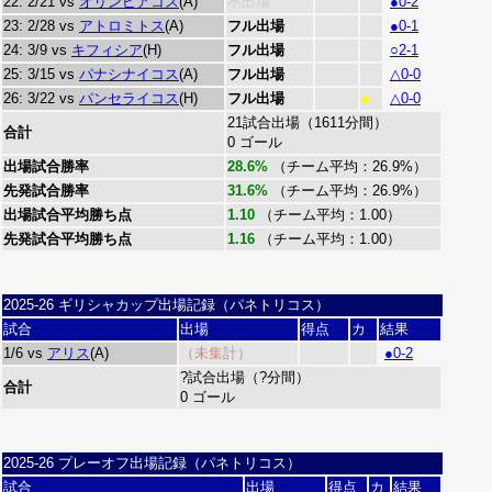
22: 2/21 vs
オリンピアコス
(A)
不出場
●0-2
23: 2/28 vs
アトロミトス
(A)
フル出場
●0-1
24: 3/9 vs
キフィシア
(H)
フル出場
○2-1
25: 3/15 vs
パナシナイコス
(A)
フル出場
△0-0
26: 3/22 vs
パンセライコス
(H)
フル出場
△0-0
■
21試合出場（1611分間）
合計
0 ゴール
出場試合勝率
28.6%
（チーム平均：26.9%）
先発試合勝率
31.6%
（チーム平均：26.9%）
出場試合平均勝ち点
1.10
（チーム平均：1.00）
先発試合平均勝ち点
1.16
（チーム平均：1.00）
2025-26 ギリシャカップ出場記録（パネトリコス）
試合
出場
得点
カ
結果
1/6 vs
アリス
(A)
（未集計）
●0-2
?試合出場（?分間）
合計
0 ゴール
2025-26 プレーオフ出場記録（パネトリコス）
試合
出場
得点
カ
結果