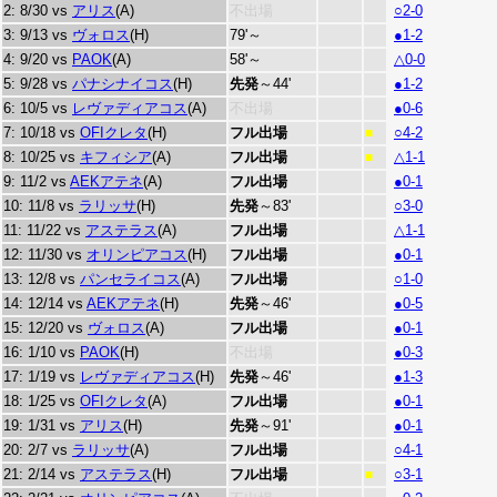
2: 8/30 vs
アリス
(A)
不出場
○2-0
3: 9/13 vs
ヴォロス
(H)
79'～
●1-2
4: 9/20 vs
PAOK
(A)
58'～
△0-0
5: 9/28 vs
パナシナイコス
(H)
先発
～44'
●1-2
6: 10/5 vs
レヴァディアコス
(A)
不出場
●0-6
7: 10/18 vs
OFIクレタ
(H)
フル出場
○4-2
■
8: 10/25 vs
キフィシア
(A)
フル出場
△1-1
■
9: 11/2 vs
AEKアテネ
(A)
フル出場
●0-1
10: 11/8 vs
ラリッサ
(H)
先発
～83'
○3-0
11: 11/22 vs
アステラス
(A)
フル出場
△1-1
12: 11/30 vs
オリンピアコス
(H)
フル出場
●0-1
13: 12/8 vs
パンセライコス
(A)
フル出場
○1-0
14: 12/14 vs
AEKアテネ
(H)
先発
～46'
●0-5
15: 12/20 vs
ヴォロス
(A)
フル出場
●0-1
16: 1/10 vs
PAOK
(H)
不出場
●0-3
17: 1/19 vs
レヴァディアコス
(H)
先発
～46'
●1-3
18: 1/25 vs
OFIクレタ
(A)
フル出場
●0-1
19: 1/31 vs
アリス
(H)
先発
～91'
●0-1
20: 2/7 vs
ラリッサ
(A)
フル出場
○4-1
21: 2/14 vs
アステラス
(H)
フル出場
○3-1
■