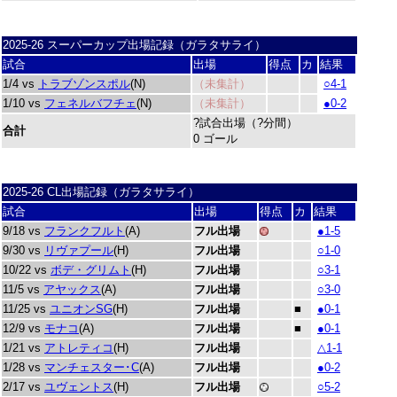
2025-26 スーパーカップ出場記録（ガラタサライ）
試合
出場
得点
カ
結果
1/4 vs
トラブゾンスポル
(N)
（未集計）
○4-1
1/10 vs
フェネルバフチェ
(N)
（未集計）
●0-2
?試合出場（?分間）
合計
0 ゴール
2025-26 CL出場記録（ガラタサライ）
試合
出場
得点
カ
結果
9/18 vs
フランクフルト
(A)
フル出場
●1-5
9/30 vs
リヴァプール
(H)
フル出場
○1-0
10/22 vs
ボデ・グリムト
(H)
フル出場
○3-1
11/5 vs
アヤックス
(A)
フル出場
○3-0
11/25 vs
ユニオンSG
(H)
フル出場
■
●0-1
12/9 vs
モナコ
(A)
フル出場
■
●0-1
1/21 vs
アトレティコ
(H)
フル出場
△1-1
1/28 vs
マンチェスター･C
(A)
フル出場
●0-2
2/17 vs
ユヴェントス
(H)
フル出場
○5-2