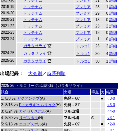
2017-18
トッテナム
プレミア
31
0
詳細
2018-19
トッテナム
プレミア
23
1
詳細
2019-20
トッテナム
プレミア
29
0
詳細
2020-21
トッテナム
プレミア
18
0
詳細
2021-22
トッテナム
プレミア
23
2
詳細
2022-23
トッテナム
プレミア
18
0
詳細
2023-24
トッテナム
プレミア
1
0
詳細
ガラタサライ
🏆
トルコ1
23
2
詳細
2024-25
ガラタサライ
🏆
トルコ1
30
4
詳細
2025-26
ガラタサライ
🏆
トルコ1
30
1
詳細
出場記録：
大会別
／
時系列順
2025-26 トルコリーグ出場記録（ガラタサライ）
試合
出場
得点
カ
結果
1: 8/8 vs
ガジアンテプ
(A)
先発
～66'
■
○3-0
2: 8/15 vs
F・カラギュムリュク
(H)
先発
～81'
○3-0
3: 8/24 vs
カイセリスポル
(A)
フル出場
○4-0
4: 8/30 vs
リゼスポル
(H)
フル出場
○3-1
5: 9/13 vs
エユプスポル
(A)
先発
～69'
■
○2-0
6: 9/22 vs
コンヤスポル
(H)
68'～
○3-1