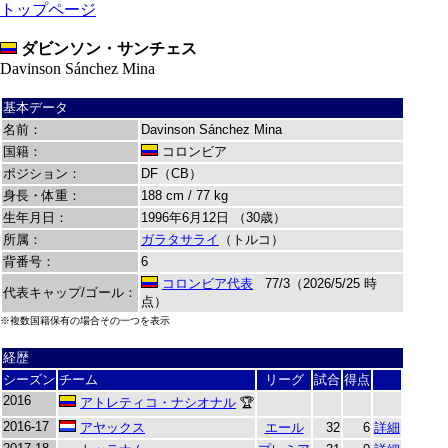
トップページ
ダビンソン・サンチェス
Davinson Sánchez Mina
基本データ
名前：
Davinson Sánchez Mina
国籍：
コロンビア
ポジション：
DF（CB）
身長・体重：
188 cm / 77 kg
生年月日：
1996年6月12日 （30歳）
所属：
ガラタサライ
（トルコ）
背番号：
6
コロンビア代表
77/3（2026/5/25 時
代表キャップ/ゴール：
点）
※複数国籍保有の場合その一つを表示
経歴
シーズン
チーム
リーグ
試合
得点
2016
アトレティコ・ナシオナル
🏆
2016-17
アヤックス
エール
32
6
詳細