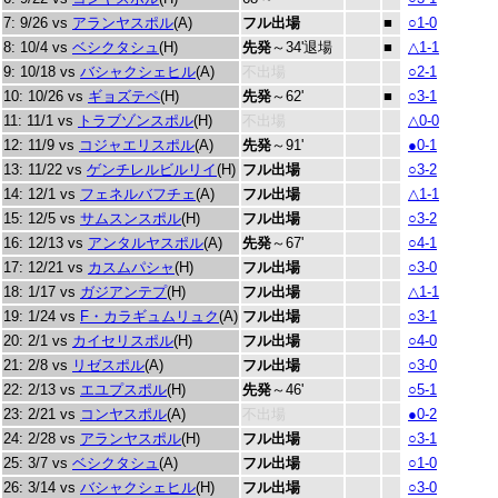
7: 9/26 vs
アランヤスポル
(A)
フル出場
■
○1-0
8: 10/4 vs
ベシクタシュ
(H)
先発
～34'退場
■
△1-1
9: 10/18 vs
バシャクシェヒル
(A)
不出場
○2-1
10: 10/26 vs
ギョズテペ
(H)
先発
～62'
■
○3-1
11: 11/1 vs
トラブゾンスポル
(H)
不出場
△0-0
12: 11/9 vs
コジャエリスポル
(A)
先発
～91'
●0-1
13: 11/22 vs
ゲンチレルビルリイ
(H)
フル出場
○3-2
14: 12/1 vs
フェネルバフチェ
(A)
フル出場
△1-1
15: 12/5 vs
サムスンスポル
(H)
フル出場
○3-2
16: 12/13 vs
アンタルヤスポル
(A)
先発
～67'
○4-1
17: 12/21 vs
カスムパシャ
(H)
フル出場
○3-0
18: 1/17 vs
ガジアンテプ
(H)
フル出場
△1-1
19: 1/24 vs
F・カラギュムリュク
(A)
フル出場
○3-1
20: 2/1 vs
カイセリスポル
(H)
フル出場
○4-0
21: 2/8 vs
リゼスポル
(A)
フル出場
○3-0
22: 2/13 vs
エユプスポル
(H)
先発
～46'
○5-1
23: 2/21 vs
コンヤスポル
(A)
不出場
●0-2
24: 2/28 vs
アランヤスポル
(H)
フル出場
○3-1
25: 3/7 vs
ベシクタシュ
(A)
フル出場
○1-0
26: 3/14 vs
バシャクシェヒル
(H)
フル出場
○3-0