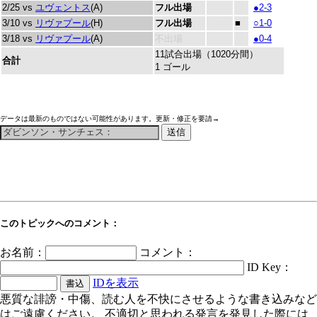
2/25 vs
ユヴェントス
(A)
フル出場
●2-3
3/10 vs
リヴァプール
(H)
フル出場
■
○1-0
3/18 vs
リヴァプール
(A)
不出場
●0-4
11試合出場（1020分間）
合計
1 ゴール
データは最新のものではない可能性があります。更新・修正を要請→
このトピックへのコメント：
お名前：
コメント：
ID Key：
IDを表示
悪質な誹謗・中傷、読む人を不快にさせるような書き込みなど
はご遠慮ください。 不適切と思われる発言を発見した際には