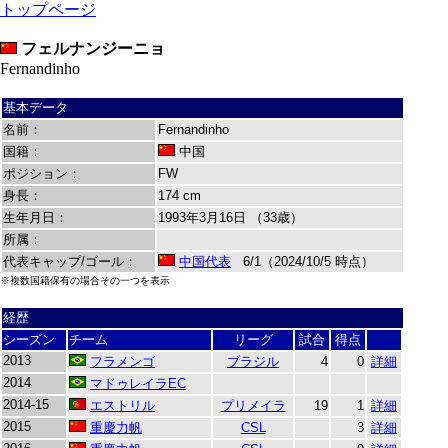
トップページ
フェルナンジーニョ
Fernandinho
基本データ
名前：
Fernandinho
国籍：
中国
ポジション：
FW
身長：
174 cm
生年月日：
1993年3月16日 （33歳）
所属：
代表キャップ/ゴール：
中国代表
6/1（2024/10/5 時点）
※複数国籍保有の場合その一つを表示
経歴
シーズン
チーム
リーグ
試合
得点
2013
フラメンゴ
ブラジル
4
0
詳細
2014
マドゥレイラEC
2014-15
エストリル
プリメイラ
19
1
詳細
2015
重慶力帆
CSL
3
詳細