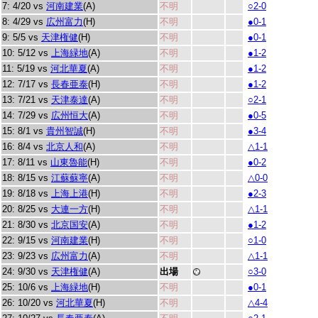
7: 4/20 vs
河南建業
(A)
不明
○2-0
8: 4/29 vs
広州富力
(H)
不明
●0-1
9: 5/5 vs
天津権健
(H)
不明
●0-1
10: 5/12 vs
上海緑地
(A)
不明
●1-2
11: 5/19 vs
河北華夏
(A)
不明
●1-2
12: 7/17 vs
長春亜泰
(H)
不明
●1-2
13: 7/21 vs
天津泰達
(A)
不明
○2-1
14: 7/29 vs
広州恒大
(A)
不明
●0-5
15: 8/1 vs
貴州智誠
(H)
不明
●3-4
16: 8/4 vs
北京人和
(A)
不明
△1-1
17: 8/11 vs
山東魯能
(H)
不明
●0-2
18: 8/15 vs
江蘇蘇寧
(A)
不明
△0-0
19: 8/18 vs
上海上港
(H)
不明
●2-3
20: 8/25 vs
大連一方
(H)
不明
△1-1
21: 8/30 vs
北京国安
(A)
不明
●1-2
22: 9/15 vs
河南建業
(H)
不明
○1-0
23: 9/23 vs
広州富力
(A)
不明
△1-1
24: 9/30 vs
天津権健
(A)
出場
○3-0
25: 10/6 vs
上海緑地
(H)
不明
●0-1
26: 10/20 vs
河北華夏
(H)
不明
△4-4