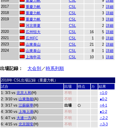
2016
重慶力帆
CSL
9
詳細
2017
重慶力帆
CSL
7
詳細
2018
重慶力帆
CSL
3
詳細
2019
重慶力帆
CSL
3
詳細
河北華夏
CSL
2
詳細
2020
広州恒大
CSL
16
5
詳細
2021
広州FC
CSL
1
0
詳細
2023
山東泰山
CSL
21
2
詳細
2024
山東泰山
CSL
8
1
詳細
上海申花
CSL
10
1
詳細
出場記録：
大会別
／
時系列順
2018年 CSL出場記録（重慶力帆）
試合
出場
得点
カ
結果
1: 3/3 vs
北京人和
(H)
不明
○1-0
2: 3/10 vs
山東魯能
(A)
不明
●0-2
3: 3/17 vs
江蘇蘇寧
(H)
出場
○4-1
4: 3/30 vs
上海上港
(A)
不明
●1-2
5: 4/7 vs
大連一方
(A)
不明
△2-2
6: 4/15 vs
北京国安
(H)
不明
△3-3