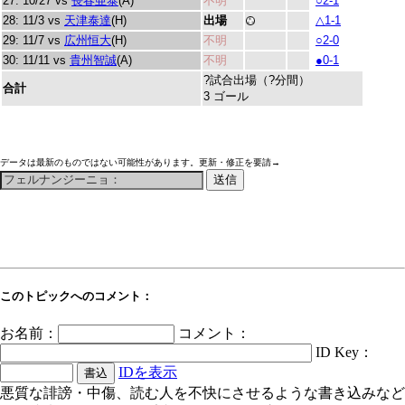
27: 10/27 vs
長春亜泰
(A)
不明
○2-1
28: 11/3 vs
天津泰達
(H)
出場
△1-1
29: 11/7 vs
広州恒大
(H)
不明
○2-0
30: 11/11 vs
貴州智誠
(A)
不明
●0-1
?試合出場（?分間）
合計
3 ゴール
データは最新のものではない可能性があります。更新・修正を要請→
このトピックへのコメント：
お名前：
コメント：
ID Key：
IDを表示
悪質な誹謗・中傷、読む人を不快にさせるような書き込みなど