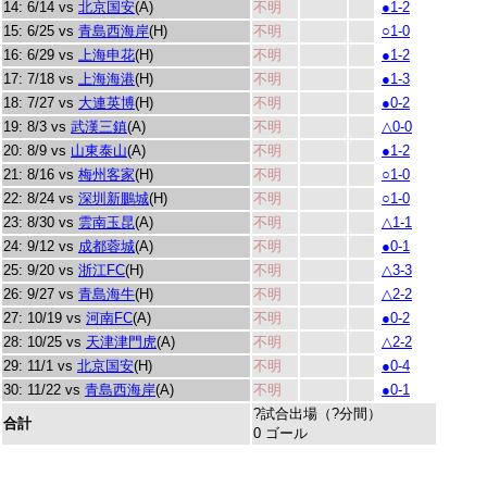
14: 6/14 vs
北京国安
(A)
不明
●1-2
15: 6/25 vs
青島西海岸
(H)
不明
○1-0
16: 6/29 vs
上海申花
(H)
不明
●1-2
17: 7/18 vs
上海海港
(H)
不明
●1-3
18: 7/27 vs
大連英博
(H)
不明
●0-2
19: 8/3 vs
武漢三鎮
(A)
不明
△0-0
20: 8/9 vs
山東泰山
(A)
不明
●1-2
21: 8/16 vs
梅州客家
(H)
不明
○1-0
22: 8/24 vs
深圳新鵬城
(H)
不明
○1-0
23: 8/30 vs
雲南玉昆
(A)
不明
△1-1
24: 9/12 vs
成都蓉城
(A)
不明
●0-1
25: 9/20 vs
浙江FC
(H)
不明
△3-3
26: 9/27 vs
青島海牛
(H)
不明
△2-2
27: 10/19 vs
河南FC
(A)
不明
●0-2
28: 10/25 vs
天津津門虎
(A)
不明
△2-2
29: 11/1 vs
北京国安
(H)
不明
●0-4
30: 11/22 vs
青島西海岸
(A)
不明
●0-1
?試合出場（?分間）
合計
0 ゴール