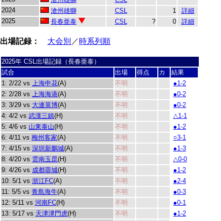
2024
滄州雄獅
CSL
1
詳細
2025
長春亜泰
CSL
?
0
詳細
出場記録：
大会別
／
時系列順
2025年 CSL出場記録（長春亜泰）
試合
出場
得点
カ
結果
1: 2/22 vs
上海申花
(A)
不明
●1-2
2: 2/28 vs
上海海港
(A)
不明
●0-2
3: 3/29 vs
大連英博
(A)
不明
●0-2
4: 4/2 vs
武漢三鎮
(H)
不明
△1-1
5: 4/6 vs
山東泰山
(H)
不明
●1-2
6: 4/11 vs
梅州客家
(A)
不明
○3-1
7: 4/15 vs
深圳新鵬城
(A)
不明
●1-3
8: 4/20 vs
雲南玉昆
(H)
不明
△0-0
9: 4/26 vs
成都蓉城
(H)
不明
●1-2
10: 5/1 vs
浙江FC
(A)
不明
●2-4
11: 5/5 vs
青島海牛
(A)
不明
●0-3
12: 5/11 vs
河南FC
(H)
不明
●0-1
13: 5/17 vs
天津津門虎
(H)
不明
●1-2