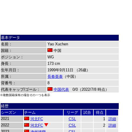
基本データ
名前：
Yao Xuchen
国籍：
中国
ポジション：
WG
身長：
173 cm
生年月日：
1999年9月11日 （26歳）
所属：
長春亜泰
（中国）
背番号：
8
代表キャップ/ゴール：
中国代表
0/0（2022/7/8 時点）
※複数国籍保有の場合その一つを表示
経歴
シーズン
チーム
リーグ
試合
得点
2021
河北FC
CSL
1
詳細
2022
河北FC
CSL
2
詳細
2023
滄州雄獅
CSL