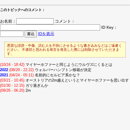
このトピックへのコメント：
お名前：
コメント：
ID Key：
IDを表示
悪質な誹謗・中傷、読む人を不快にさせるような書き込みなどはご遠慮く
ださい。 不適切と思われる発言を発見した際には削除させていただきま
す。
(10/24 - 18:42)
マイヤーホファーと同じようにウルヴズにくるとは
2022
(08/29 - 22:22)
ウォルバーハンプトン移籍が決定
2021
(04/24 - 05:11)
名前的にセルビア系かな？
(03/21 - 10:45)
オーストリアの2m越えというとマイヤーホファーを思い出す
(01/30 - 12:15)
ガリ過ぎんか
(09/26 - 06:20)
2m