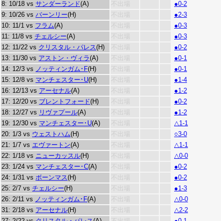
8: 10/18 vs
サンダーランド
(A)
不出場
●0-2
9: 10/26 vs
バーンリー
(H)
不出場
●2-3
10: 11/1 vs
フラム
(A)
不出場
●0-3
11: 11/8 vs
チェルシー
(A)
不出場
●0-3
12: 11/22 vs
クリスタル・パレス
(H)
不出場
●0-2
13: 11/30 vs
アストン・ヴィラ
(A)
不出場
●0-1
14: 12/3 vs
ノッティンガム･F
(H)
不出場
●0-1
15: 12/8 vs
マンチェスター･U
(H)
不出場
●1-4
16: 12/13 vs
アーセナル
(A)
不出場
●1-2
17: 12/20 vs
ブレントフォード
(H)
不出場
●0-2
18: 12/27 vs
リヴァプール
(A)
不出場
●1-2
19: 12/30 vs
マンチェスター･U
(A)
不出場
△1-1
20: 1/3 vs
ウェストハム
(H)
不出場
○3-0
21: 1/7 vs
エヴァートン
(A)
不出場
△1-1
22: 1/18 vs
ニューカッスル
(H)
不出場
△0-0
23: 1/24 vs
マンチェスター･C
(A)
不出場
●0-2
24: 1/31 vs
ボーンマス
(H)
不出場
●0-2
25: 2/7 vs
チェルシー
(H)
不出場
●1-3
26: 2/11 vs
ノッティンガム･F
(A)
不出場
△0-0
31: 2/18 vs
アーセナル
(H)
不出場
△2-2
27: 2/22 vs
クリスタル・パレス
(A)
不出場
●0-1