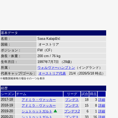
基本データ
名前：
Sasa Kalajdžić
国籍：
オーストリア
ポジション：
FW（CF）
身長・体重：
200 cm / 76 kg
生年月日：
1997年7月7日 （29歳）
所属：
ウォルヴァーハンプトン
（イングランド）
代表キャップ/ゴール：
オーストリア代表
21/4（2026/5/18 時点）
※複数国籍保有の場合その一つを表示
経歴
シーズン
チーム
リーグ
試合
得点
2017-18
アドミラ・ヴァッカー
ブンデス
18
3
詳細
2018-19
アドミラ・ヴァッカー
ブンデス
15
8
詳細
2019-20
シュトゥットガルト
ブンデス2
6
1
詳細
2020-21
シュトゥットガルト
ブンデス
33
16
詳細