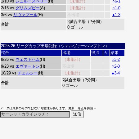
1/10 vs
シュルーズベリー
(H)
（未集計）
○6-1
2/15 vs
グリムズビー
(A)
（未集計）
○1-0
3/6 vs
リヴァプール
(H)
不出場
●1-3
?試合出場（?分間）
合計
0 ゴール
2025-26 リーグカップ出場記録（ウォルヴァーハンプトン）
試合
出場
得点
カ
結果
8/26 vs
ウェストハム
(H)
（未集計）
○3-2
9/23 vs
エヴァートン
(H)
不出場
○2-0
10/29 vs
チェルシー
(H)
（未集計）
●3-4
?試合出場（?分間）
合計
0 ゴール
データは最新のものではない可能性があります。更新・修正を要請→