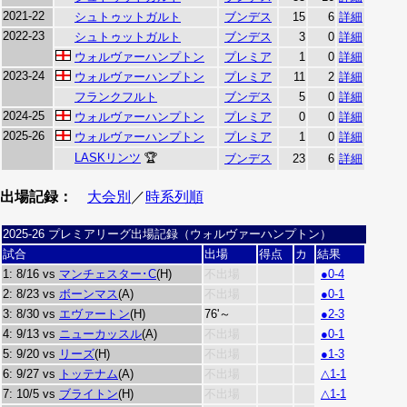
2021-22
シュトゥットガルト
ブンデス
15
6
詳細
2022-23
シュトゥットガルト
ブンデス
3
0
詳細
ウォルヴァーハンプトン
プレミア
1
0
詳細
2023-24
ウォルヴァーハンプトン
プレミア
11
2
詳細
フランクフルト
ブンデス
5
0
詳細
2024-25
ウォルヴァーハンプトン
プレミア
0
0
詳細
2025-26
ウォルヴァーハンプトン
プレミア
1
0
詳細
LASKリンツ
🏆
ブンデス
23
6
詳細
出場記録：
大会別
／
時系列順
2025-26 プレミアリーグ出場記録（ウォルヴァーハンプトン）
試合
出場
得点
カ
結果
1: 8/16 vs
マンチェスター･C
(H)
不出場
●0-4
2: 8/23 vs
ボーンマス
(A)
不出場
●0-1
3: 8/30 vs
エヴァートン
(H)
76'～
●2-3
4: 9/13 vs
ニューカッスル
(A)
不出場
●0-1
5: 9/20 vs
リーズ
(H)
不出場
●1-3
6: 9/27 vs
トッテナム
(A)
不出場
△1-1
7: 10/5 vs
ブライトン
(H)
不出場
△1-1