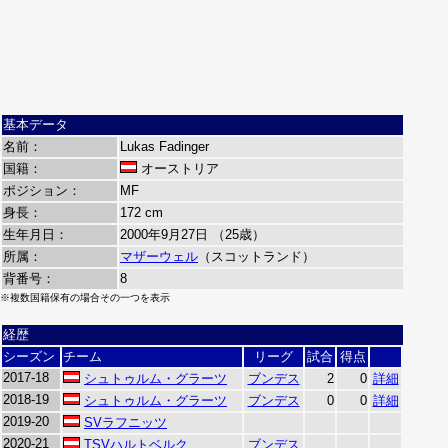
基本データ
名前：
Lukas Fadinger
国籍：
オーストリア
ポジション：
MF
身長：
172 cm
生年月日：
2000年9月27日 （25歳）
所属：
マザーウェル
（スコットランド）
背番号：
8
※複数国籍保有の場合その一つを表示
経歴
シーズン
チーム
リーグ
試合
得点
2017-18
シュトゥルム・グラーツ
ブンデス
2
0
詳細
2018-19
シュトゥルム・グラーツ
ブンデス
0
0
詳細
2019-20
SVラフニッツ
2020-21
TSVハルトベルク
ブンデス