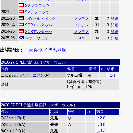
SVラフニッツ
2021-22
SVラフニッツ
2022-23
TSVハルトベルク
ブンデス
30
2
詳細
2023-24
SCRアルタッハ
ブンデス
31
3
詳細
2024-25
SCRアルタッハ
ブンデス
25
0
詳細
2025-26
マザーウェル
SPL
34
3
詳細
出場記録：
大会別
／
時系列順
2026-27 SPL出場記録（マザーウェル）
試合
出場
得点
カ
結果
1: 8/2 vs
ハイバーニアン
(A)
フル出場
○2-1
■
1試合出場（90分間）
合計
1 ゴール（1PK）
2026-27 ECL予選出場記録（マザーウェル）
試合
出場
得点
カ
結果
7/23 vs
HB
(H)
先発
○2-0
7/30 vs
HB
(A)
先発
○3-0
8/6 vs
HJK
(A)
先発
△1-1