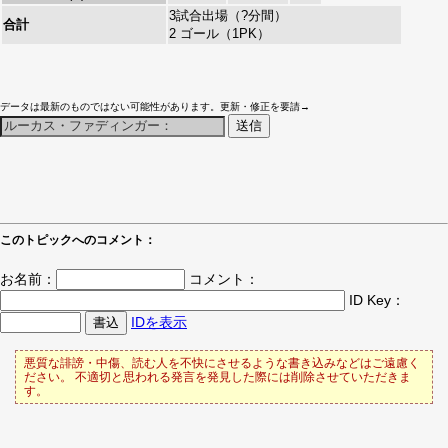
3試合出場（?分間）
合計
2 ゴール（1PK）
データは最新のものではない可能性があります。更新・修正を要請→
このトピックへのコメント：
お名前：
コメント：
ID Key：
IDを表示
悪質な誹謗・中傷、読む人を不快にさせるような書き込みなどはご遠慮く
ださい。 不適切と思われる発言を発見した際には削除させていただきま
す。