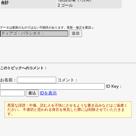
合計
2 ゴール
データは最新のものではない可能性があります。更新・修正を要請→
このトピックへのコメント：
お名前：
コメント：
ID Key：
IDを表示
悪質な誹謗・中傷、読む人を不快にさせるような書き込みなどはご遠慮く
ださい。 不適切と思われる発言を発見した際には削除させていただきま
す。