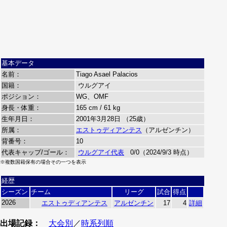
基本データ
名前：
Tiago Asael Palacios
国籍：
ウルグアイ
ポジション：
WG、OMF
身長・体重：
165 cm / 61 kg
生年月日：
2001年3月28日 （25歳）
所属：
エストゥディアンテス
（アルゼンチン）
背番号：
10
代表キャップ/ゴール：
ウルグアイ代表
0/0（2024/9/3 時点）
※複数国籍保有の場合その一つを表示
経歴
シーズン
チーム
リーグ
試合
得点
2026
エストゥディアンテス
アルゼンチン
17
4
詳細
出場記録：
大会別
／
時系列順