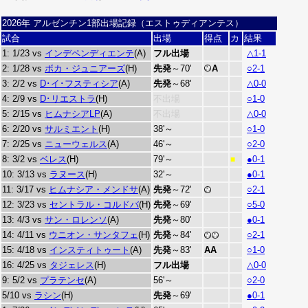
2026年 アルゼンチン1部出場記録（エストゥディアンテス）
試合
出場
得点
カ
結果
1: 1/23 vs
インデペンディエンテ
(A)
フル出場
△1-1
2: 1/28 vs
ボカ・ジュニアーズ
(H)
先発
～70'
A
○2-1
3: 2/2 vs
D･イ･フスティシア
(A)
先発
～68'
△0-0
4: 2/9 vs
D･リエストラ
(H)
不出場
○1-0
5: 2/15 vs
ヒムナシアLP
(A)
不出場
△0-0
6: 2/20 vs
サルミエント
(H)
38'～
○1-0
7: 2/25 vs
ニューウェルス
(A)
46'～
○2-0
8: 3/2 vs
ベレス
(H)
79'～
●0-1
■
10: 3/13 vs
ラヌース
(H)
32'～
●0-1
11: 3/17 vs
ヒムナシア・メンドサ
(A)
先発
～72'
○2-1
12: 3/23 vs
セントラル・コルドバ
(H)
先発
～69'
○5-0
13: 4/3 vs
サン・ロレンソ
(A)
先発
～80'
●0-1
14: 4/11 vs
ウニオン・サンタフェ
(H)
先発
～84'
○2-1
15: 4/18 vs
インスティトゥート
(A)
先発
～83'
A
A
○1-0
16: 4/25 vs
タジェレス
(H)
フル出場
△0-0
9: 5/2 vs
プラテンセ
(A)
56'～
○2-0
5/10 vs
ラシン
(H)
先発
～69'
●0-1