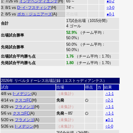
1: 7/26 vs
インデペンディエンテ
(H)
65'～
●0-2
3: 8/1 vs
D･イ･フスティシア
(H)
74'～
○3-0
2: 8/5 vs
ボカ・ジュニアーズ
(A)
不出場
●0-1
17試合出場（1015分間）
合計
4 ゴール
52.9%
（チーム平均：
出場試合勝率
50.0%）
50.0% （チーム平均：
先発試合勝率
50.0%）
出場試合平均勝ち点
1.76
（チーム平均：1.70）
先発試合平均勝ち点
1.80
（チーム平均：1.70）
2026年 リベルタドーレス出場記録（エストゥディアンテス）
試合
出場
得点
カ
結果
4/8 vs
I･メデジン
(A)
（未集計）
△1-1
4/14 vs
クスコFC
(H)
先発
○2-1
4/29 vs
フラメンゴ
(H)
（未集計）
△1-1
5/6 vs
クスコFC
(A)
先発
～85'
△1-1
5/20 vs
フラメンゴ
(A)
（未集計）
●0-1
5/26 vs
I･メデジン
(H)
（未集計）
○1-0
?試合出場（?分間）