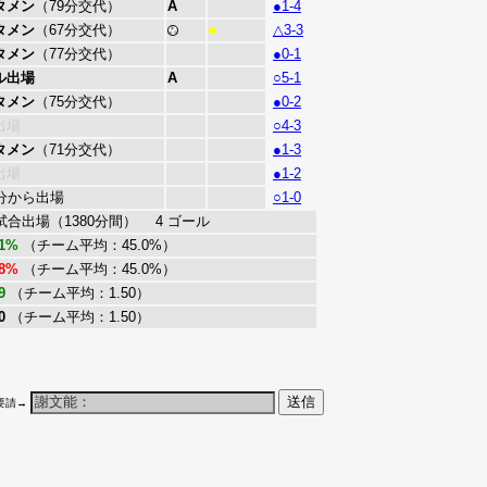
タメン
（79分交代）
A
●1-4
タメン
（67分交代）
△3-3
■
タメン
（77分交代）
●0-1
ル出場
A
○5-1
タメン
（75分交代）
●0-2
出場
○4-3
タメン
（71分交代）
●1-3
出場
●1-2
6分から出場
○1-0
8試合出場（1380分間） 4 ゴール
.1%
（チーム平均：45.0%）
.8%
（チーム平均：45.0%）
9
（チーム平均：1.50）
0
（チーム平均：1.50）
要請→