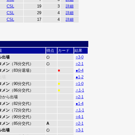
CSL
19
3
詳細
CSL
29
4
詳細
CSL
17
4
詳細
場
得点
カード
結果
ル出場
○3-0
タメン
（76分交代）
○2-1
タメン
（83分退場）
●0-4
■
出場
●1-2
タメン
（90分交代）
○1-0
■
タメン
（86分交代）
△1-1
■
5分から出場
○2-1
タメン
（82分交代）
●1-4
タメン
（72分交代）
△1-1
タメン
（90分交代）
○4-1
タメン
（85分交代）
A
○2-1
ル出場
○3-1