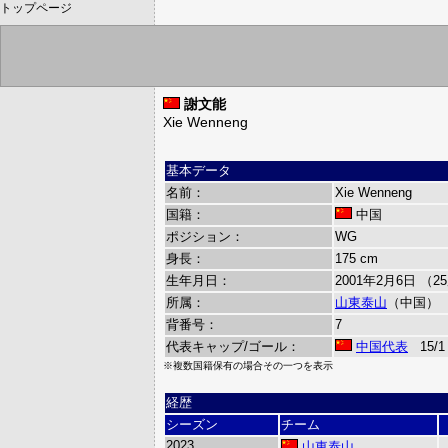
トップページ
謝文能
Xie Wenneng
基本データ
名前：
Xie Wenneng
国籍：
中国
ポジション：
WG
身長：
175 cm
生年月日：
2001年2月6日 （2
所属：
山東泰山
（中国）
背番号：
7
代表キャップ/ゴール：
中国代表
15/1
※複数国籍保有の場合その一つを表示
経歴
シーズン
チーム
2023
山東泰山