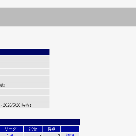
5歳）
（2026/5/28 時点）
リーグ
試合
得点
CSL
7
3
詳細