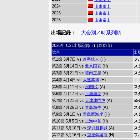
2024
山東泰山
2025
山東泰山
2026
山東泰山
出場記録：
大会別
／
時系列順
2026年 CSL出場記録（山東泰山）
試合
出
第1節 3月7日 vs
遼寧鉄人
(H)
フ
第2節 3月14日 vs
北京国安
(H)
ス
第3節 3月21日 vs
雲南玉昆
(A)
ス
第4節 4月4日 vs
大連英博
(H)
不
第5節 4月11日 vs
河南FC
(A)
ス
第6節 4月17日 vs
上海海港
(H)
ス
第7節 4月21日 vs
天津津門虎
(A)
5
第8節 4月26日 vs
青島海牛
(A)
ス
第9節 5月1日 vs
青島西海岸
(H)
ス
第10節 5月5日 vs
上海申花
(H)
ス
第11節 5月10日 vs
深圳新鵬城
(A)
ス
第12節 5月16日 vs
重慶銅梁龍
(H)
フ