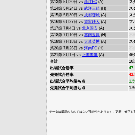
第13節 5月20日 vs
浙江FC
(A)
ス
第14節 5月24日 vs
武漢三鎮
(H)
ス
第15節 5月30日 vs
成都蓉城
(A)
ス
第16節 6月27日 vs
遼寧鉄人
(A)
フ
第17節 7月4日 vs
北京国安
(A)
ス
第18節 7月10日 vs
雲南玉昆
(H)
不
第19節 7月18日 vs
大連英博
(A)
ス
第20節 7月26日 vs
河南FC
(H)
不
第21節 8月1日 vs
上海海港
(A)
4
合計
1
出場試合勝率
47
先発試合勝率
43
出場試合平均勝ち点
1.5
先発試合平均勝ち点
1.5
データは最新のものではない可能性があります。更新・修正を