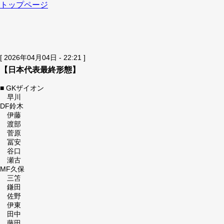
トップページ
[ 2026年04月04日 - 22:21 ]
【日本代表最終形態】
■ GKザイオン
早川
DF鈴木
伊藤
渡部
菅原
冨安
谷口
瀬古
MF久保
三笘
鎌田
佐野
伊東
田中
藤田