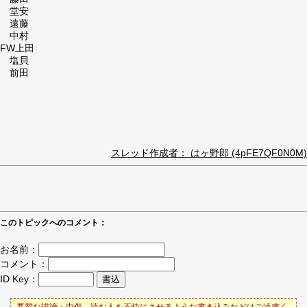
堂安
遠藤
中村
FW上田
塩貝
前田
スレッド作成者： はヶ野郎 (4pFE7QF0N0M)
このトピックへのコメント：
お名前：
コメント：
ID Key：