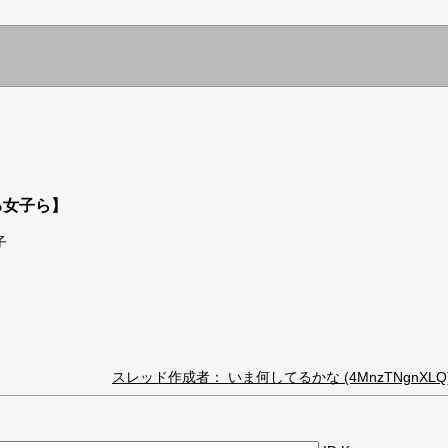
る女子ら】
子
スレッド作成者： いま何してるかな (4MnzTNgnXLQ