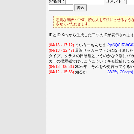
お名前：
コメント：
悪質な誹謗・中傷、読む人を不快にさせるような
させていただきます。
IPとID Keyから生成した二つのIDが表示されま
(04/13 - 17:12)
まいうーちんたま
(qe6QCIRWG0
(04/13 - 12:47)
最近サッカーファンになりました
タイプ。クラスの日陰組というのかな？別にバ
カーの掲示板でけっこうこういうキモ投稿して
(04/13 - 06:31)
2026年 それを今更言ってくる
(04/12 - 15:56)
知るか
(W25yIC0oqts)