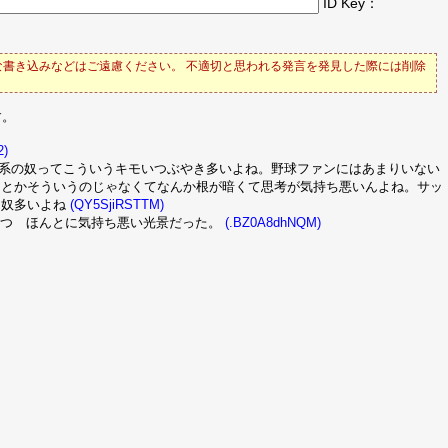
ID Key：
書き込みなどはご遠慮ください。 不適切と思われる発言を発見した際には削除
す。
2)
系の奴ってこういうキモいつぶやき多いよね。野球ファンにはあまりいない
カとかそういうのじゃなくてなんか根が暗くて思考が気持ち悪いんよね。サッ
る奴多いよね
(QY5SjiRSTTM)
やつ ほんとに気持ち悪い光景だった。
(.BZ0A8dhNQM)