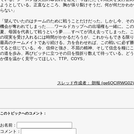
ようとしている。正直なところ、胸が張り裂けそうだ。何が何だかわか
らない」
「望んでいたのはチームのために戦うことだけだった。しかし今、その
機会が奪われてしまった……ワールドカップへの出場権も一緒に。この
夏、母国を代表して戦うという夢……すべてが消え去ってしまった。こ
の現実を受け入れるには時間がかかるだろうが、これからもできる限り
最高のチームメイトであり続ける。力を合わせれば、この戦いに必ず勝
てると信じている。今、信仰と強さ、不屈の精神、そして信念を糧にこ
の道を歩み、再びピッチに立つその日を指折り数えて待っている。どう
か僕を温かく見守ってほしい。TTP。COYS」
スレッド作成者： 朗報 (qe6QCIRWG02)
このトピックへのコメント：
お名前：
コメント：