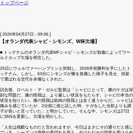
トップページ
[ 2026年04月27日 - 09:06 ]
【オランダ代表シャビ・シモンズ、W杯欠場】
■ トッテナムのオランダ代表MFシャビ・シモンズが負傷によってワー
ルドカップ欠場を明言した。
25日にウォルヴァーハンプトンと対戦し、2026年初勝利を手にしたト
ッテナム。しかし、63分にシモンズが膝を負傷した様子を見せ、担架
で運ばれる交代を余儀なくされた。
試合後、ロベルト・デ・ゼルビ監督は「シャビにとって、膝のケガは深
刻な問題だ。膝の怪我は、より厳しい状況をもたらす。シャビの本当の
状況を知りたい。膝の怪我は筋肉の怪我とは全く違うからだ。シャビは
痛みを感じていたが、2分前に彼と話した時、ケガをした当初よりも調
子が良いと言っていた」と明かしていた。そんな中、シモンズは27日
にSNSを更新し、欠場を明かした。
「人生は残酷なものだと言われますが、今日はまさにその通りだと感じ
ている。シーズンは突然の幕切れを迎え、今はただその現実を受け止め