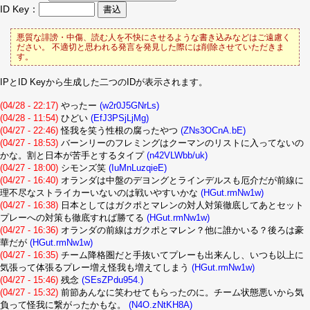
ID Key：
悪質な誹謗・中傷、読む人を不快にさせるような書き込みなどはご遠慮く
ださい。 不適切と思われる発言を発見した際には削除させていただきま
す。
IPとID Keyから生成した二つのIDが表示されます。
(04/28 - 22:17)
やったー
(w2r0J5GNrLs)
(04/28 - 11:54)
ひどい
(EfJ3PSjLjMg)
(04/27 - 22:46)
怪我を笑う性根の腐ったやつ
(ZNs3OCnA.bE)
(04/27 - 18:53)
バーンリーのフレミングはクーマンのリストに入ってないの
かな。割と日本が苦手とするタイプ
(n42VLWbb/uk)
(04/27 - 18:00)
シモンズ笑
(IuMnLuzqieE)
(04/27 - 16:40)
オランダは中盤のデヨングとラインデルスも厄介だが前線に
理不尽なストライカーいないのは戦いやすいかな
(HGut.rmNw1w)
(04/27 - 16:38)
日本としてはガクポとマレンの対人対策徹底してあとセット
プレーへの対策も徹底すれば勝てる
(HGut.rmNw1w)
(04/27 - 16:36)
オランダの前線はガクポとマレン？他に誰かいる？後ろは豪
華だが
(HGut.rmNw1w)
(04/27 - 16:35)
チーム降格圏だと手抜いてプレーも出来んし、いつも以上に
気張って体張るプレー増え怪我も増えてしまう
(HGut.rmNw1w)
(04/27 - 15:46)
残念
(SEsZPdu954.)
(04/27 - 15:32)
前節あんなに笑わせてもらったのに。チーム状態悪いから気
負って怪我に繋がったかもな。
(N4O.zNtKH8A)