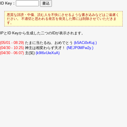
ID Key：
悪質な誹謗・中傷、読む人を不快にさせるような書き込みなどはご遠慮く
ださい。 不適切と思われる発言を発見した際には削除させていただきま
す。
IPとID Keyから生成した二つのIDが表示されます。
(05/01 - 08:29)
たまに当たるね、おめでとう
(k5ACi0vKuj.)
(04/30 - 10:25)
神主は相変わらず天才！
(NEJP0MFw2y.)
(04/30 - 06:07)
主(笑)
(k9I6vUieXuA)