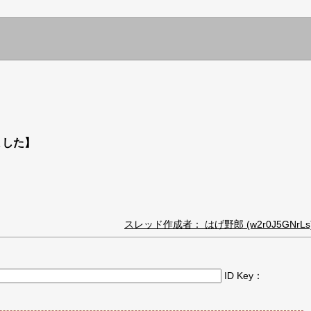
ました】
スレッド作成者： はげ野郎 (w2r0J5GNrLs
ID Key：