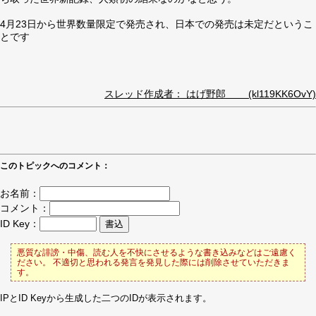
4月23日から世界数量限定で発売され、日本での発売は未定だというこ
とです
スレッド作成者： はげ野郎 (kl119KK6OvY)
このトピックへのコメント：
お名前：
コメント：
ID Key：
悪質な誹謗・中傷、読む人を不快にさせるような書き込みなどはご遠慮く
ださい。 不適切と思われる発言を発見した際には削除させていただきま
す。
IPとID Keyから生成した二つのIDが表示されます。