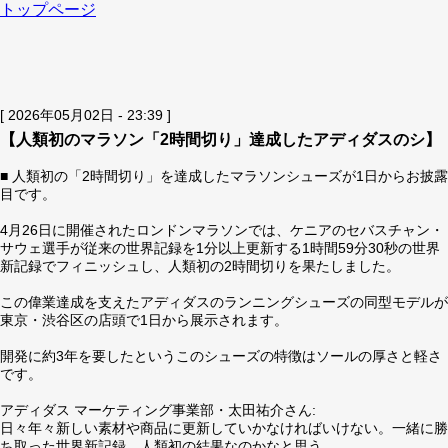
トップページ
[ 2026年05月02日 - 23:39 ]
【人類初のマラソン「2時間切り」達成したアディダスのシ】
■ 人類初の「2時間切り」を達成したマラソンシューズが1日からお披露
目です。
4月26日に開催されたロンドンマラソンでは、ケニアのセバスチャン・
サウェ選手が従来の世界記録を1分以上更新する1時間59分30秒の世界
新記録でフィニッシュし、人類初の2時間切りを果たしました。
この偉業達成を支えたアディダスのランニングシューズの同型モデルが
東京・渋谷区の店頭で1日から展示されます。
開発に約3年を要したというこのシューズの特徴はソールの厚さと軽さ
です。
アディダス マーケティング事業部・太田祐介さん:
日々年々新しい素材や商品に更新していかなければいけない。一緒に勝
ち取った世界新記録、人類初の結果なのかなと思う。