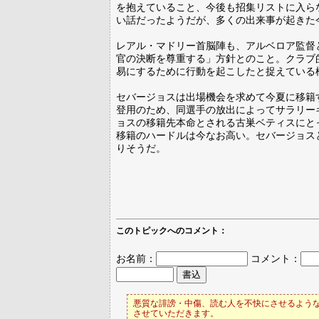
を抱えていること、今後も招集リストに入ら
い話だったようだが、多くの出来事が起きた
レアル・マドリー首脳陣も、アルベロア監督
官の決断を尊重する」方針とのこと。クラブ的
易にするために行動を起こしたと捉えている
セバージョスは出場機会を求めて今夏に移籍
登用のため、同選手の放出によってサラリー
ョスの移籍先本命とされる古巣ベティスにと
移籍のハードルは今なお高い。セバージョス
りそうだ。
このトピックへのコメント：
お名前：
コメント：
悪質な誹謗・中傷、読む人を不快にさせるような
させていただきます。