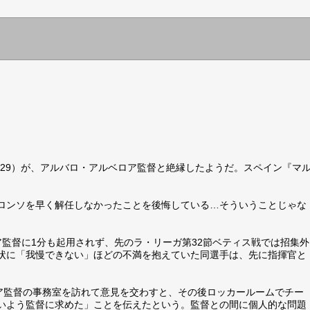
】
（29）が、アルバロ・アルベロア監督と絶縁したようだ。スペイン『マ
ロンソを早く解任しなかったことを後悔している…そういうことじゃな
監督に1分も起用されず、先のラ・リーガ第32節ベティス戦では招集外
状に「我慢できない」ほどの不満を抱えていた同選手は、先に指揮官と
ロア監督の事務室を訪れて意見を交わすと、その後ロッカールームでチー
いよう監督に求めた」ことを伝えたという。監督との間に個人的な問題