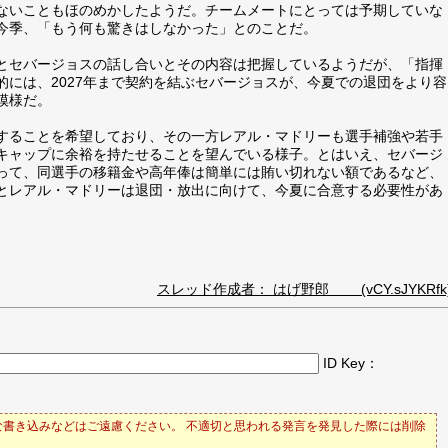
ないこともほのめかしたようだ。チームメートにとっては予期していな
今季、「もう何も驚きはしなかった」とのことだ。
とセバージョスの話し合いとその内容は把握しているようだが、「指揮
には、2027年まで契約を結ぶセバージョスが、今夏での退団をより容
模様だ。
することを希望しており、その一方レアル・マドリーも選手補強や若手
キャップに余裕を持たせることを望んでいる様子。とはいえ、セバージ
って、同選手の移籍金や高年俸は簡単には賄い切れない額であるなど、
とレアル・マドリーは退団・放出に向けて、今夏に合意する必要性があ
スレッド作成者： はげ野郎 (vCY.sJYKRfk
ID Key：
書き込みなどはご遠慮ください。 不適切と思われる発言を発見した際には削除