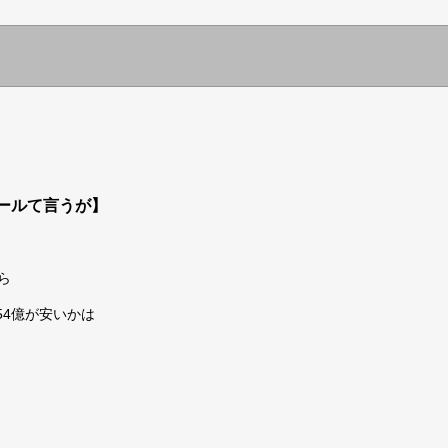
セールて言うが】
ら
4億が安いかは