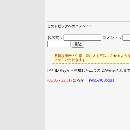
このトピックへのコメント：
お名前：
コメント：
悪質な誹謗・中傷、読む人を不快にさせるような
させていただきます。
IPとID Keyから生成した二つのIDが表示されま
(05/05 - 22:31)
知るか
(W25yIC0oqts)