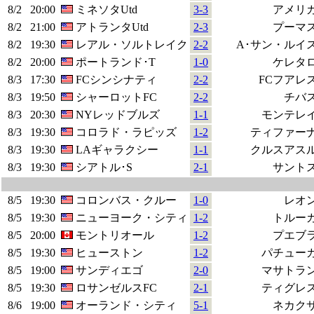
8/2
20:00
ミネソタUtd
3-3
アメリ
8/2
21:00
アトランタUtd
2-3
プーマ
8/2
19:30
レアル・ソルトレイク
2-2
A･サン・ルイ
8/2
20:00
ポートランド･T
1-0
ケレタ
8/3
17:30
FCシンシナティ
2-2
FCフアレ
8/3
19:50
シャーロットFC
2-2
チバ
8/3
20:30
NYレッドブルズ
1-1
モンテレ
8/3
19:30
コロラド・ラピッズ
1-2
ティファー
8/3
19:30
LAギャラクシー
1-1
クルスアス
8/3
19:30
シアトル･S
2-1
サント
8/5
19:30
コロンバス・クルー
1-0
レオ
8/5
19:30
ニューヨーク・シティ
1-2
トルー
8/5
20:00
モントリオール
1-2
プエブ
8/5
19:30
ヒューストン
1-2
パチュー
8/5
19:00
サンディエゴ
2-0
マサトラ
8/5
19:30
ロサンゼルスFC
2-1
ティグレ
8/6
19:00
オーランド・シティ
5-1
ネカク