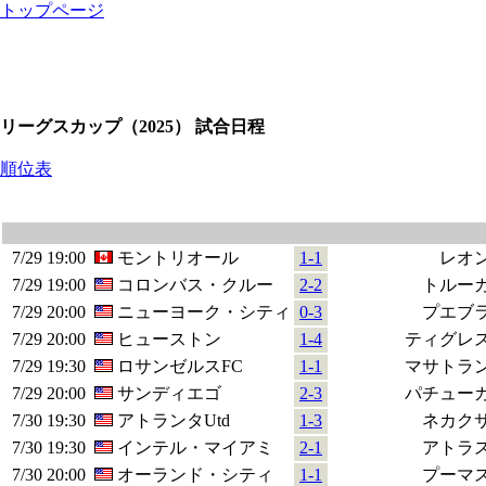
トップページ
リーグスカップ（2025） 試合日程
順位表
7/29
19:00
モントリオール
1-1
レオ
7/29
19:00
コロンバス・クルー
2-2
トルー
7/29
20:00
ニューヨーク・シティ
0-3
プエブ
7/29
20:00
ヒューストン
1-4
ティグレ
7/29
19:30
ロサンゼルスFC
1-1
マサトラ
7/29
20:00
サンディエゴ
2-3
パチュー
7/30
19:30
アトランタUtd
1-3
ネカク
7/30
19:30
インテル・マイアミ
2-1
アトラ
7/30
20:00
オーランド・シティ
1-1
プーマ