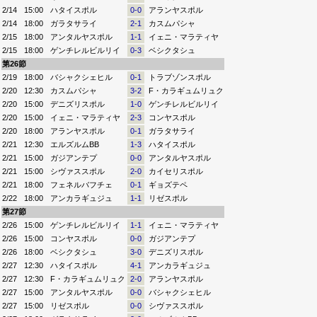
2/14
15:00
ハタイスポル
0-0
アランヤスポル
2/14
18:00
ガラタサライ
2-1
カスムパシャ
2/15
18:00
アンタルヤスポル
1-1
イェニ・マラティヤ
2/15
18:00
ゲンチレルビルリイ
0-3
ベシクタシュ
第26節
2/19
18:00
バシャクシェヒル
0-1
トラブゾンスポル
2/20
12:30
カスムパシャ
3-2
F・カラギュムリュク
2/20
15:00
デニズリスポル
1-0
ゲンチレルビルリイ
2/20
15:00
イェニ・マラティヤ
2-3
コンヤスポル
2/20
18:00
アランヤスポル
0-1
ガラタサライ
2/21
12:30
エルズルムBB
1-3
ハタイスポル
2/21
15:00
ガジアンテプ
0-0
アンタルヤスポル
2/21
15:00
シヴァススポル
2-0
カイセリスポル
2/21
18:00
フェネルバフチェ
0-1
ギョズテペ
2/22
18:00
アンカラギュジュ
1-1
リゼスポル
第27節
2/26
15:00
ゲンチレルビルリイ
1-1
イェニ・マラティヤ
2/26
15:00
コンヤスポル
0-0
ガジアンテプ
2/26
18:00
ベシクタシュ
3-0
デニズリスポル
2/27
12:30
ハタイスポル
4-1
アンカラギュジュ
2/27
12:30
F・カラギュムリュク
2-0
アランヤスポル
2/27
15:00
アンタルヤスポル
0-0
バシャクシェヒル
2/27
15:00
リゼスポル
0-0
シヴァススポル