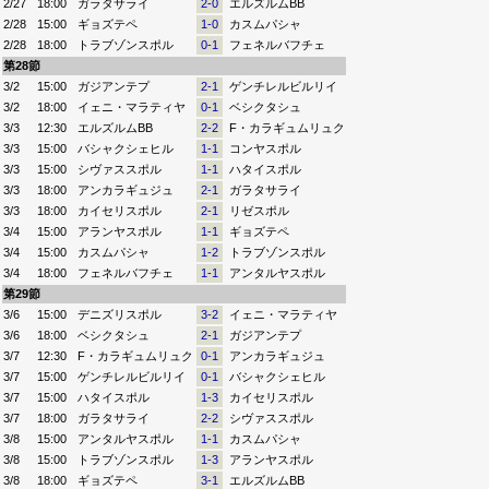
2/27
18:00
ガラタサライ
2-0
エルズルムBB
2/28
15:00
ギョズテペ
1-0
カスムパシャ
2/28
18:00
トラブゾンスポル
0-1
フェネルバフチェ
第28節
3/2
15:00
ガジアンテプ
2-1
ゲンチレルビルリイ
3/2
18:00
イェニ・マラティヤ
0-1
ベシクタシュ
3/3
12:30
エルズルムBB
2-2
F・カラギュムリュク
3/3
15:00
バシャクシェヒル
1-1
コンヤスポル
3/3
15:00
シヴァススポル
1-1
ハタイスポル
3/3
18:00
アンカラギュジュ
2-1
ガラタサライ
3/3
18:00
カイセリスポル
2-1
リゼスポル
3/4
15:00
アランヤスポル
1-1
ギョズテペ
3/4
15:00
カスムパシャ
1-2
トラブゾンスポル
3/4
18:00
フェネルバフチェ
1-1
アンタルヤスポル
第29節
3/6
15:00
デニズリスポル
3-2
イェニ・マラティヤ
3/6
18:00
ベシクタシュ
2-1
ガジアンテプ
3/7
12:30
F・カラギュムリュク
0-1
アンカラギュジュ
3/7
15:00
ゲンチレルビルリイ
0-1
バシャクシェヒル
3/7
15:00
ハタイスポル
1-3
カイセリスポル
3/7
18:00
ガラタサライ
2-2
シヴァススポル
3/8
15:00
アンタルヤスポル
1-1
カスムパシャ
3/8
15:00
トラブゾンスポル
1-3
アランヤスポル
3/8
18:00
ギョズテペ
3-1
エルズルムBB