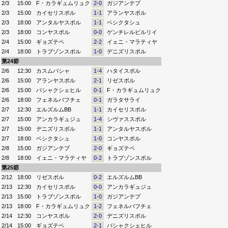
2/3
15:00
F・カラギュムリュク
2-0
ガジアンテプ
2/3
15:00
カイセリスポル
1-1
アランヤスポル
2/3
18:00
アンタルヤスポル
1-1
ベシクタシュ
2/3
18:00
コンヤスポル
0-0
ゲンチレルビルリイ
2/4
15:00
ギョズテペ
2-2
イェニ・マラティヤ
2/4
18:00
トラブゾンスポル
1-0
デニズリスポル
第24節
2/6
12:30
カスムパシャ
1-4
ハタイスポル
2/6
15:00
アランヤスポル
2-1
リゼスポル
2/6
15:00
バシャクシェヒル
0-1
F・カラギュムリュク
2/6
18:00
フェネルバフチェ
0-1
ガラタサライ
2/7
12:30
エルズルムBB
1-1
カイセリスポル
2/7
15:00
アンカラギュジュ
1-4
シヴァススポル
2/7
15:00
デニズリスポル
1-1
アンタルヤスポル
2/7
18:00
ベシクタシュ
1-0
コンヤスポル
2/8
15:00
ガジアンテプ
2-0
ギョズテペ
2/8
18:00
イェニ・マラティヤ
0-2
トラブゾンスポル
第25節
2/12
18:00
リゼスポル
0-2
エルズルムBB
2/13
12:30
カイセリスポル
0-0
アンカラギュジュ
2/13
15:00
トラブゾンスポル
1-0
ガジアンテプ
2/13
18:00
F・カラギュムリュク
1-2
フェネルバフチェ
2/14
12:30
コンヤスポル
2-0
デニズリスポル
2/14
15:00
ギョズテペ
2-1
バシャクシェヒル