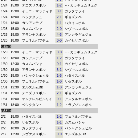
1/24
15:00
デニズリスポル
1-2
F・カラギュムリュク
1/24
15:00
イェニ・マラティヤ
0-1
ガラタサライ
1/24
18:00
ベシクタシュ
2-1
ギョズテペ
1/24
18:00
ガジアンテプ
1-1
ハタイスポル
1/25
15:00
カスムパシャ
2-0
シヴァススポル
1/25
18:00
アランヤスポル
4-3
アンカラギュジュ
1/25
18:00
フェネルバフチェ
3-0
カイセリスポル
第22節
1/29
15:00
イェニ・マラティヤ
0-0
F・カラギュムリュク
1/29
18:00
ガジアンテプ
1-2
ガラタサライ
1/30
12:30
カスムパシャ
0-1
カイセリスポル
1/30
15:00
アランヤスポル
3-1
シヴァススポル
1/30
15:00
バシャクシェヒル
1-5
ハタイスポル
1/30
18:00
フェネルバフチェ
1-0
リゼスポル
1/31
12:30
エルズルムBB
1-0
アンカラギュジュ
1/31
15:00
デニズリスポル
2-1
ギョズテペ
1/31
15:00
ゲンチレルビルリイ
0-1
アンタルヤスポル
1/31
18:00
ベシクタシュ
1-2
トラブゾンスポル
第23節
2/2
15:00
ハタイスポル
1-2
フェネルバフチェ
2/2
18:00
リゼスポル
1-1
カスムパシャ
2/2
18:00
ガラタサライ
3-0
バシャクシェヒル
2/3
12:30
シヴァススポル
0-0
エルズルムBB