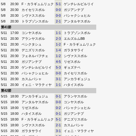
5/8
20:30
F・カラギュムリュク
5-1
ゲンチレルビルリイ
5/8
20:30
カイセリスポル
0-0
ガジアンテプ
5/8
20:30
シヴァススポル
0-0
バシャクシェヒル
5/8
20:30
トラブゾンスポル
2-1
アンタルヤスポル
第41節
5/11
17:00
コンヤスポル
1-1
トラブゾンスポル
5/11
20:30
アランヤスポル
2-3
エルズルムBB
5/11
20:30
ベシクタシュ
1-2
F・カラギュムリュク
5/11
20:30
デニズリスポル
1-4
ガラタサライ
5/11
20:30
フェネルバフチェ
1-2
シヴァススポル
5/11
20:30
ガジアンテプ
4-5
リゼスポル
5/11
20:30
ゲンチレルビルリイ
5-3
ギョズテペ
5/11
20:30
バシャクシェヒル
0-0
カイセリスポル
5/11
20:30
カスムパシャ
3-1
アンカラギュジュ
5/11
20:30
イェニ・マラティヤ
1-1
ハタイスポル
第42節
5/15
18:00
アンカラギュジュ
0-1
アランヤスポル
5/15
18:00
アンタルヤスポル
0-0
コンヤスポル
5/15
18:00
リゼスポル
0-2
バシャクシェヒル
5/15
18:00
ハタイスポル
0-1
ガジアンテプ
5/15
18:00
F・カラギュムリュク
5-1
デニズリスポル
5/15
18:00
シヴァススポル
2-1
カスムパシャ
5/15
20:30
ガラタサライ
3-1
イェニ・マラティヤ