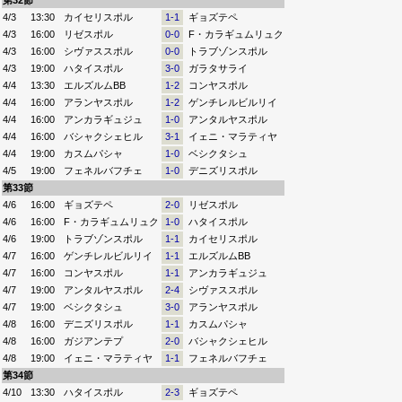
第32節
4/3
13:30
カイセリスポル
1-1
ギョズテペ
4/3
16:00
リゼスポル
0-0
F・カラギュムリュク
4/3
16:00
シヴァススポル
0-0
トラブゾンスポル
4/3
19:00
ハタイスポル
3-0
ガラタサライ
4/4
13:30
エルズルムBB
1-2
コンヤスポル
4/4
16:00
アランヤスポル
1-2
ゲンチレルビルリイ
4/4
16:00
アンカラギュジュ
1-0
アンタルヤスポル
4/4
16:00
バシャクシェヒル
3-1
イェニ・マラティヤ
4/4
19:00
カスムパシャ
1-0
ベシクタシュ
4/5
19:00
フェネルバフチェ
1-0
デニズリスポル
第33節
4/6
16:00
ギョズテペ
2-0
リゼスポル
4/6
16:00
F・カラギュムリュク
1-0
ハタイスポル
4/6
19:00
トラブゾンスポル
1-1
カイセリスポル
4/7
16:00
ゲンチレルビルリイ
1-1
エルズルムBB
4/7
16:00
コンヤスポル
1-1
アンカラギュジュ
4/7
19:00
アンタルヤスポル
2-4
シヴァススポル
4/7
19:00
ベシクタシュ
3-0
アランヤスポル
4/8
16:00
デニズリスポル
1-1
カスムパシャ
4/8
16:00
ガジアンテプ
2-0
バシャクシェヒル
4/8
19:00
イェニ・マラティヤ
1-1
フェネルバフチェ
第34節
4/10
13:30
ハタイスポル
2-3
ギョズテペ