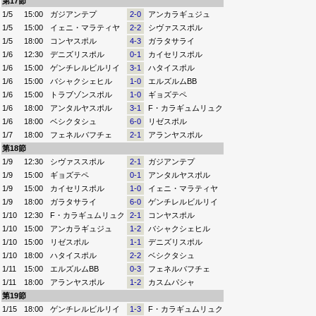
第17節
1/5
15:00
ガジアンテプ
2-0
アンカラギュジュ
1/5
15:00
イェニ・マラティヤ
2-2
シヴァススポル
1/5
18:00
コンヤスポル
4-3
ガラタサライ
1/6
12:30
デニズリスポル
0-1
カイセリスポル
1/6
15:00
ゲンチレルビルリイ
3-1
ハタイスポル
1/6
15:00
バシャクシェヒル
1-0
エルズルムBB
1/6
15:00
トラブゾンスポル
1-0
ギョズテペ
1/6
18:00
アンタルヤスポル
3-1
F・カラギュムリュク
1/6
18:00
ベシクタシュ
6-0
リゼスポル
1/7
18:00
フェネルバフチェ
2-1
アランヤスポル
第18節
1/9
12:30
シヴァススポル
2-1
ガジアンテプ
1/9
15:00
ギョズテペ
0-1
アンタルヤスポル
1/9
15:00
カイセリスポル
1-0
イェニ・マラティヤ
1/9
18:00
ガラタサライ
6-0
ゲンチレルビルリイ
1/10
12:30
F・カラギュムリュク
2-1
コンヤスポル
1/10
15:00
アンカラギュジュ
1-2
バシャクシェヒル
1/10
15:00
リゼスポル
1-1
デニズリスポル
1/10
18:00
ハタイスポル
2-2
ベシクタシュ
1/11
15:00
エルズルムBB
0-3
フェネルバフチェ
1/11
18:00
アランヤスポル
1-2
カスムパシャ
第19節
1/15
18:00
ゲンチレルビルリイ
1-3
F・カラギュムリュク