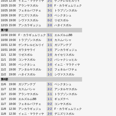
10/25
12:30
イェニ・マラティヤ
2-1
ゲンチレルビルリイ
10/25
15:00
アランヤスポル
2-0
F・カラギュムリュク
10/25
18:00
フェネルバフチェ
3-1
トラブゾンスポル
10/26
19:00
デニズリスポル
2-3
ベシクタシュ
10/26
19:00
シヴァススポル
0-2
リゼスポル
12/15
15:00
アンカラギュジュ
2-0
ハタイスポル
第7節
10/30
19:00
F・カラギュムリュク
5-1
エルズルムBB
10/30
19:00
トラブゾンスポル
3-4
カスムパシャ
10/31
12:30
ゲンチレルビルリイ
1-1
ガジアンテプ
10/31
18:00
ガラタサライ
1-0
アンカラギュジュ
11/1
12:30
リゼスポル
1-0
カイセリスポル
11/1
15:00
コンヤスポル
1-2
バシャクシェヒル
11/1
18:00
ベシクタシュ
1-0
イェニ・マラティヤ
11/2
19:00
アンタルヤスポル
1-2
フェネルバフチェ
11/2
19:00
ハタイスポル
1-1
シヴァススポル
第8節
11/6
19:00
ガジアンテプ
3-1
ベシクタシュ
11/7
12:30
カスムパシャ
2-2
アンタルヤスポル
11/7
15:00
アランヤスポル
1-1
トラブゾンスポル
11/7
15:00
エルズルムBB
1-1
ギョズテペ
11/7
18:00
フェネルバフチェ
0-2
コンヤスポル
11/8
12:30
アンカラギュジュ
2-2
F・カラギュムリュク
11/8
12:30
イェニ・マラティヤ
2-0
デニズリスポル