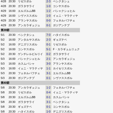
4/28
20:30
リゼスポル
2-3
ベシクタシュ
4/28
20:30
ガラタサライ
1-0
コンヤスポル
4/29
16:00
エルズルムBB
1-2
バシャクシェヒル
4/29
16:00
シヴァススポル
1-0
イェニ・マラティヤ
4/29
20:30
アランヤスポル
0-0
フェネルバフチェ
4/29
20:30
アンカラギュジュ
0-1
ガジアンテプ
第39節
5/1
20:30
ベシクタシュ
7-0
ハタイスポル
5/2
16:00
アンタルヤスポル
2-3
ギョズテペ
5/2
16:00
デニズリスポル
0-1
リゼスポル
5/2
16:00
コンヤスポル
5-1
F・カラギュムリュク
5/2
20:30
ゲンチレルビルリイ
0-2
ガラタサライ
5/3
16:00
バシャクシェヒル
2-1
アンカラギュジュ
5/3
16:00
カスムパシャ
3-0
アランヤスポル
5/3
16:00
イェニ・マラティヤ
1-1
カイセリスポル
5/3
20:30
フェネルバフチェ
3-1
エルズルムBB
5/3
20:30
ガジアンテプ
0-1
シヴァススポル
第40節
5/8
20:30
アンカラギュジュ
1-2
フェネルバフチェ
5/8
20:30
リゼスポル
0-4
イェニ・マラティヤ
5/8
20:30
エルズルムBB
0-1
カスムパシャ
5/8
20:30
ガラタサライ
3-1
ベシクタシュ
5/8
20:30
ギョズテペ
0-1
コンヤスポル
5/8
20:30
ハタイスポル
1-0
デニズリスポル