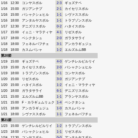
1/16
12:30
コンヤスポル
2-3
ギョズテペ
1/16
15:00
ガジアンテプ
2-1
カイセリスポル
1/16
15:00
バシャクシェヒル
1-1
シヴァススポル
1/16
18:00
アンタルヤスポル
1-1
トラブゾンスポル
1/17
12:30
デニズリスポル
0-2
ハタイスポル
1/17
15:00
イェニ・マラティヤ
4-1
リゼスポル
1/17
18:00
ベシクタシュ
2-0
ガラタサライ
1/18
18:00
フェネルバフチェ
3-1
アンカラギュジュ
1/18
18:00
カスムパシャ
1-2
エルズルムBB
第20節
1/19
15:00
ギョズテペ
4-0
ゲンチレルビルリイ
1/19
15:00
カイセリスポル
2-0
バシャクシェヒル
1/19
18:00
トラブゾンスポル
3-1
コンヤスポル
1/20
15:00
リゼスポル
3-0
ガジアンテプ
1/20
15:00
ハタイスポル
1-2
イェニ・マラティヤ
1/20
18:00
ガラタサライ
6-1
デニズリスポル
1/21
15:00
エルズルムBB
1-1
アランヤスポル
1/21
15:00
F・カラギュムリュク
1-4
ベシクタシュ
1/21
18:00
アンカラギュジュ
1-0
カスムパシャ
1/21
18:00
シヴァススポル
1-1
フェネルバフチェ
第21節
1/23
15:00
ゲンチレルビルリイ
1-2
トラブゾンスポル
1/23
18:00
バシャクシェヒル
1-1
リゼスポル
1/24
12:30
コンヤスポル
0-0
アンタルヤスポル