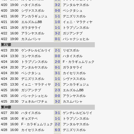
4/20
19:00
ハタイスポル
3-2
アンタルヤスポル
4/20
19:00
シヴァススポル
0-0
ベシクタシュ
4/21
16:00
アンカラギュジュ
1-1
デニズリスポル
4/21
16:00
エルズルムBB
1-0
イェニ・マラティヤ
4/21
19:00
ガラタサライ
1-1
トラブゾンスポル
4/22
16:00
アランヤスポル
3-2
ガジアンテプ
4/22
19:00
カスムパシャ
0-1
バシャクシェヒル
第37節
4/23
20:30
ゲンチレルビルリイ
2-1
リゼスポル
4/24
13:30
コンヤスポル
0-0
ハタイスポル
4/24
16:00
トラブゾンスポル
2-0
F・カラギュムリュク
4/24
20:30
アンタルヤスポル
0-1
ガラタサライ
4/24
20:30
ベシクタシュ
3-1
カイセリスポル
4/24
20:30
デニズリスポル
1-1
シヴァススポル
4/25
13:30
イェニ・マラティヤ
2-1
アンカラギュジュ
4/25
16:00
ガジアンテプ
2-3
エルズルムBB
4/25
16:00
バシャクシェヒル
0-0
アランヤスポル
4/25
20:30
フェネルバフチェ
3-2
カスムパシャ
第38節
4/27
20:30
ハタイスポル
3-1
ゲンチレルビルリイ
4/28
16:00
ギョズテペ
1-1
トラブゾンスポル
4/28
16:00
F・カラギュムリュク
2-2
アンタルヤスポル
4/28
16:00
カイセリスポル
6-3
デニズリスポル