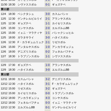
11/30
18:30
シヴァススポル
0-1
ギョズテペ
第11節
12/4
18:30
ベシクタシュ
3-0
カスムパシャ
12/5
12:30
ゲンチレルビルリイ
2-1
アランヤスポル
12/5
12:30
ギョズテペ
1-1
カイセリスポル
12/5
15:00
コンヤスポル
2-0
エルズルムBB
12/5
15:00
イェニ・マラティヤ
1-1
バシャクシェヒル
12/5
18:00
ガラタサライ
3-0
ハタイスポル
12/6
12:30
F・カラギュムリュク
2-1
リゼスポル
12/6
15:00
アンタルヤスポル
1-0
アンカラギュジュ
12/6
18:00
デニズリスポル
0-2
フェネルバフチェ
12/7
18:30
トラブゾンスポル
1-1
シヴァススポル
12/9
17:30
ギョズテペ
1-0
アランヤスポル
12/9
18:30
ハタイスポル
3-0
エルズルムBB
第12節
12/11
18:00
カスムパシャ
3-2
デニズリスポル
12/12
12:30
ハタイスポル
3-1
F・カラギュムリュク
12/12
15:00
リゼスポル
3-2
ギョズテペ
12/12
15:00
カイセリスポル
0-0
トラブゾンスポル
12/12
18:00
アンカラギュジュ
4-3
コンヤスポル
12/12
18:00
フェネルバフチェ
0-3
イェニ・マラティヤ
12/13
12:30
エルズルムBB
0-1
ゲンチレルビルリイ