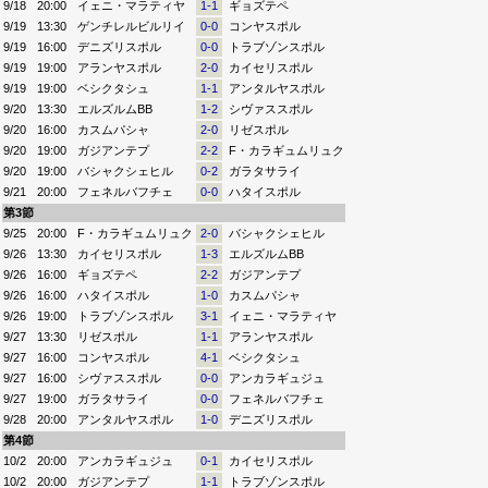
9/18
20:00
イェニ・マラティヤ
1-1
ギョズテペ
9/19
13:30
ゲンチレルビルリイ
0-0
コンヤスポル
9/19
16:00
デニズリスポル
0-0
トラブゾンスポル
9/19
19:00
アランヤスポル
2-0
カイセリスポル
9/19
19:00
ベシクタシュ
1-1
アンタルヤスポル
9/20
13:30
エルズルムBB
1-2
シヴァススポル
9/20
16:00
カスムパシャ
2-0
リゼスポル
9/20
19:00
ガジアンテプ
2-2
F・カラギュムリュク
9/20
19:00
バシャクシェヒル
0-2
ガラタサライ
9/21
20:00
フェネルバフチェ
0-0
ハタイスポル
第3節
9/25
20:00
F・カラギュムリュク
2-0
バシャクシェヒル
9/26
13:30
カイセリスポル
1-3
エルズルムBB
9/26
16:00
ギョズテペ
2-2
ガジアンテプ
9/26
16:00
ハタイスポル
1-0
カスムパシャ
9/26
19:00
トラブゾンスポル
3-1
イェニ・マラティヤ
9/27
13:30
リゼスポル
1-1
アランヤスポル
9/27
16:00
コンヤスポル
4-1
ベシクタシュ
9/27
16:00
シヴァススポル
0-0
アンカラギュジュ
9/27
19:00
ガラタサライ
0-0
フェネルバフチェ
9/28
20:00
アンタルヤスポル
1-0
デニズリスポル
第4節
10/2
20:00
アンカラギュジュ
0-1
カイセリスポル
10/2
20:00
ガジアンテプ
1-1
トラブゾンスポル