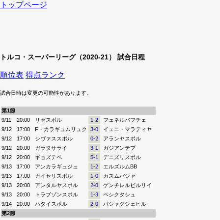
トップページ
トルコ・スーパーリーグ（2020-21） 試合日程
順位表
得点ランク
試合日時は変更の可能性があります。
第1節
9/11
20:00
リゼスポル
1-2
フェネルバフチェ
9/12
17:00
F・カラギュムリュク
3-0
イェニ・マラティヤ
9/12
17:00
シヴァススポル
0-2
アランヤスポル
9/12
20:00
ガラタサライ
3-1
ガジアンテプ
9/12
20:00
ギョズテペ
5-1
デニズリスポル
9/13
17:00
アンカラギュジュ
1-2
エルズルムBB
9/13
17:00
カイセリスポル
1-0
カスムパシャ
9/13
20:00
アンタルヤスポル
2-0
ゲンチレルビルリイ
9/13
20:00
トラブゾンスポル
1-3
ベシクタシュ
9/14
20:00
ハタイスポル
2-0
バシャクシェヒル
第2節