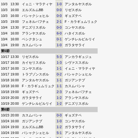
10/3
13:30
イェニ・マラティヤ
1-0
アンタルヤスポル
10/3
16:00
エルズルムBB
0-0
リゼスポル
10/3
16:00
バシャクシェヒル
0-0
ギョズテペ
10/3
19:00
フェネルバフチェ
2-1
F・カラギュムリュク
10/4
13:30
デニズリスポル
0-0
コンヤスポル
10/4
16:00
アランヤスポル
6-0
ハタイスポル
10/4
16:00
ベシクタシュ
0-1
ゲンチレルビルリイ
10/4
19:00
カスムパシャ
1-0
ガラタサライ
第5節
10/17
13:30
リゼスポル
5-3
アンカラギュジュ
10/17
16:00
カイセリスポル
1-3
シヴァススポル
10/17
16:00
コンヤスポル
1-1
イェニ・マラティヤ
10/17
19:00
トラブゾンスポル
0-2
バシャクシェヒル
10/18
16:00
アンタルヤスポル
1-1
ガジアンテプ
10/18
16:00
F・カラギュムリュク
1-1
カスムパシャ
10/18
19:00
ギョズテペ
2-3
フェネルバフチェ
10/19
20:00
ガラタサライ
1-2
アランヤスポル
10/19
20:00
ゲンチレルビルリイ
1-2
デニズリスポル
第6節
10/23
20:00
カスムパシャ
0-0
ギョズテペ
10/24
16:00
ガジアンテプ
1-0
コンヤスポル
10/24
19:00
エルズルムBB
1-2
ガラタサライ
10/24
19:00
バシャクシェヒル
5-1
アンタルヤスポル