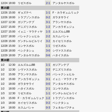
12/24
18:00
リゼスポル
2-1
アンタルヤスポル
第15節
12/26
15:00
ギョズテペ
1-1
F・カラギュムリュク
12/26
18:00
トラブゾンスポル
0-2
ガラタサライ
12/27
12:30
ガジアンテプ
3-1
アランヤスポル
12/27
15:00
デニズリスポル
1-2
アンカラギュジュ
12/27
15:00
イェニ・マラティヤ
1-3
エルズルムBB
12/27
18:00
バシャクシェヒル
2-2
カスムパシャ
12/28
15:00
ゲンチレルビルリイ
3-2
カイセリスポル
12/28
15:00
コンヤスポル
1-1
リゼスポル
12/28
18:00
ベシクタシュ
3-0
シヴァススポル
12/29
18:00
アンタルヤスポル
0-6
ハタイスポル
第16節
1/2
12:30
エルズルムBB
1-1
ガジアンテプ
1/2
12:30
シヴァススポル
2-2
デニズリスポル
1/2
15:00
アランヤスポル
3-0
バシャクシェヒル
1/2
15:00
アンカラギュジュ
3-1
イェニ・マラティヤ
1/2
18:00
ガラタサライ
0-0
アンタルヤスポル
1/2
18:00
ハタイスポル
2-1
コンヤスポル
1/3
12:30
リゼスポル
1-1
ゲンチレルビルリイ
1/3
15:00
F・カラギュムリュク
1-2
トラブゾンスポル
1/3
18:00
カイセリスポル
0-2
ベシクタシュ
1/4
18:00
カスムパシャ
0-3
フェネルバフチェ