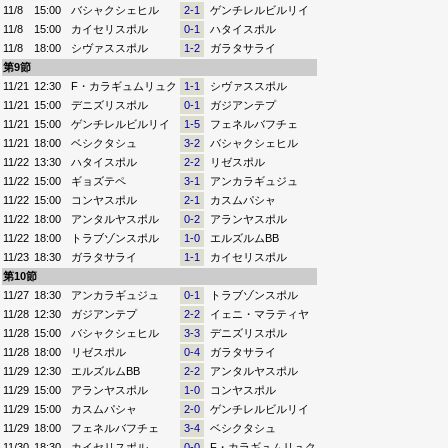
11/8
15:00
バシャクシェヒル
2-1
ゲンチレルビルリイ
11/8
15:00
カイセリスポル
0-1
ハタイスポル
11/8
18:00
シヴァススポル
1-2
ガラタサライ
第9節
11/21
12:30
F・カラギュムリュク
1-1
シヴァススポル
11/21
15:00
デニズリスポル
0-1
ガジアンテプ
11/21
15:00
ゲンチレルビルリイ
1-5
フェネルバフチェ
11/21
18:00
ベシクタシュ
3-2
バシャクシェヒル
11/22
13:30
ハタイスポル
2-2
リゼスポル
11/22
15:00
ギョズテペ
3-1
アンカラギュジュ
11/22
15:00
コンヤスポル
2-1
カスムパシャ
11/22
18:00
アンタルヤスポル
0-2
アランヤスポル
11/22
18:00
トラブゾンスポル
1-0
エルズルムBB
11/23
18:30
ガラタサライ
1-1
カイセリスポル
第10節
11/27
18:30
アンカラギュジュ
0-1
トラブゾンスポル
11/28
12:30
ガジアンテプ
2-2
イェニ・マラティヤ
11/28
15:00
バシャクシェヒル
3-3
デニズリスポル
11/28
18:00
リゼスポル
0-4
ガラタサライ
11/29
12:30
エルズルムBB
2-2
アンタルヤスポル
11/29
15:00
アランヤスポル
1-0
コンヤスポル
11/29
15:00
カスムパシャ
2-0
ゲンチレルビルリイ
11/29
18:00
フェネルバフチェ
3-4
ベシクタシュ
11/30
18:30
カイセリスポル
0-0
F・カラギュムリュク