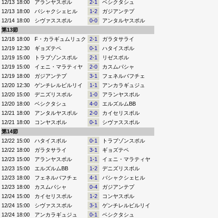
12/13
18:00
アランヤスポル
2-1
ベシクタシュ
12/13
18:00
バシャクシェヒル
1-2
ガジアンテプ
12/14
18:00
シヴァススポル
0-0
アンタルヤスポル
第13節
12/18
18:00
F・カラギュムリュク
2-1
ガラタサライ
12/19
12:30
ギョズテペ
0-1
ハタイスポル
12/19
15:00
トラブゾンスポル
2-1
リゼスポル
12/19
15:00
イェニ・マラティヤ
2-0
カスムパシャ
12/19
18:00
ガジアンテプ
3-1
フェネルバフチェ
12/20
12:30
ゲンチレルビルリイ
1-1
アンカラギュジュ
12/20
15:00
デニズリスポル
1-0
アランヤスポル
12/20
18:00
ベシクタシュ
4-0
エルズルムBB
12/21
18:00
アンタルヤスポル
2-0
カイセリスポル
12/21
18:00
コンヤスポル
0-1
シヴァススポル
第14節
12/22
15:00
ハタイスポル
0-1
トラブゾンスポル
12/22
18:00
ガラタサライ
3-1
ギョズテペ
12/23
15:00
アランヤスポル
1-1
イェニ・マラティヤ
12/23
15:00
エルズルムBB
1-2
デニズリスポル
12/23
18:00
フェネルバフチェ
4-1
バシャクシェヒル
12/23
18:00
カスムパシャ
0-4
ガジアンテプ
12/24
15:00
カイセリスポル
1-2
コンヤスポル
12/24
15:00
シヴァススポル
3-1
ゲンチレルビルリイ
12/24
18:00
アンカラギュジュ
0-1
ベシクタシュ