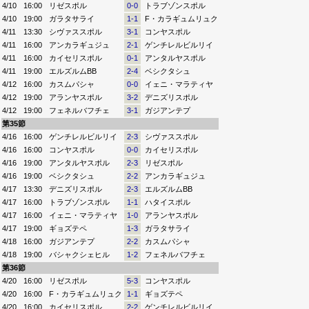
4/10
16:00
リゼスポル
0-0
トラブゾンスポル
4/10
19:00
ガラタサライ
1-1
F・カラギュムリュク
4/11
13:30
シヴァススポル
3-1
コンヤスポル
4/11
16:00
アンカラギュジュ
2-1
ゲンチレルビルリイ
4/11
16:00
カイセリスポル
0-1
アンタルヤスポル
4/11
19:00
エルズルムBB
2-4
ベシクタシュ
4/12
16:00
カスムパシャ
0-0
イェニ・マラティヤ
4/12
19:00
アランヤスポル
3-2
デニズリスポル
4/12
19:00
フェネルバフチェ
3-1
ガジアンテプ
第35節
4/16
16:00
ゲンチレルビルリイ
2-3
シヴァススポル
4/16
16:00
コンヤスポル
0-0
カイセリスポル
4/16
19:00
アンタルヤスポル
2-3
リゼスポル
4/16
19:00
ベシクタシュ
2-2
アンカラギュジュ
4/17
13:30
デニズリスポル
2-3
エルズルムBB
4/17
16:00
トラブゾンスポル
1-1
ハタイスポル
4/17
16:00
イェニ・マラティヤ
1-0
アランヤスポル
4/17
19:00
ギョズテペ
1-3
ガラタサライ
4/18
16:00
ガジアンテプ
2-2
カスムパシャ
4/18
19:00
バシャクシェヒル
1-2
フェネルバフチェ
第36節
4/20
16:00
リゼスポル
5-3
コンヤスポル
4/20
16:00
F・カラギュムリュク
1-1
ギョズテペ
4/20
16:00
カイセリスポル
2-2
ゲンチレルビルリイ