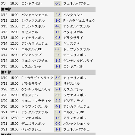
3/8
18:00
コンヤスポル
0-3
フェネルバフチェ
第30節
3/12
18:00
バシャクシェヒル
2-3
ベシクタシュ
3/13
12:30
シヴァススポル
1-0
F・カラギュムリュク
3/13
15:00
アランヤスポル
4-0
アンタルヤスポル
3/13
15:00
リゼスポル
1-0
ハタイスポル
3/13
18:00
カイセリスポル
0-3
ガラタサライ
3/14
12:30
アンカラギュジュ
3-0
ギョズテペ
3/14
15:00
エルズルムBB
0-0
トラブゾンスポル
3/14
15:00
ガジアンテプ
2-0
デニズリスポル
3/14
18:00
フェネルバフチェ
1-2
ゲンチレルビルリイ
3/15
18:00
カスムパシャ
1-1
コンヤスポル
第31節
3/19
15:00
F・カラギュムリュク
3-0
カイセリスポル
3/19
18:00
ガラタサライ
3-4
リゼスポル
3/20
12:30
ゲンチレルビルリイ
2-1
カスムパシャ
3/20
15:00
ギョズテペ
3-5
シヴァススポル
3/20
15:00
イェニ・マラティヤ
2-2
ガジアンテプ
3/20
18:00
トラブゾンスポル
4-1
アンカラギュジュ
3/21
12:30
アンタルヤスポル
3-1
エルズルムBB
3/21
12:30
コンヤスポル
1-0
アランヤスポル
3/21
15:00
デニズリスポル
0-0
バシャクシェヒル
3/21
18:00
ベシクタシュ
1-1
フェネルバフチェ