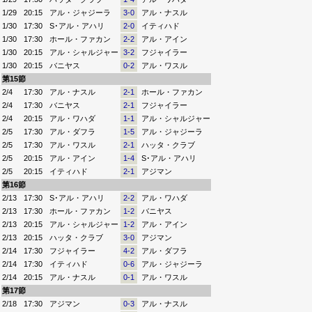
1/29
20:15
アル・ジャジーラ
3-0
アル・ナスル
1/30
17:30
S･アル・アハリ
2-0
イティハド
1/30
17:30
ホール・ファカン
2-2
アル・アイン
1/30
20:15
アル・シャルジャー
3-2
フジャイラー
1/30
20:15
バニヤス
0-2
アル・ワスル
第15節
2/4
17:30
アル・ナスル
2-1
ホール・ファカン
2/4
17:30
バニヤス
2-1
フジャイラー
2/4
20:15
アル・ワハダ
1-1
アル・シャルジャー
2/5
17:30
アル・ダフラ
1-5
アル・ジャジーラ
2/5
17:30
アル・ワスル
2-1
ハッタ・クラブ
2/5
20:15
アル・アイン
1-4
S･アル・アハリ
2/5
20:15
イティハド
2-1
アジマン
第16節
2/13
17:30
S･アル・アハリ
2-2
アル・ワハダ
2/13
17:30
ホール・ファカン
1-2
バニヤス
2/13
20:15
アル・シャルジャー
1-2
アル・アイン
2/13
20:15
ハッタ・クラブ
3-0
アジマン
2/14
17:30
フジャイラー
4-2
アル・ダフラ
2/14
17:30
イティハド
0-6
アル・ジャジーラ
2/14
20:15
アル・ナスル
0-1
アル・ワスル
第17節
2/18
17:30
アジマン
0-3
アル・ナスル