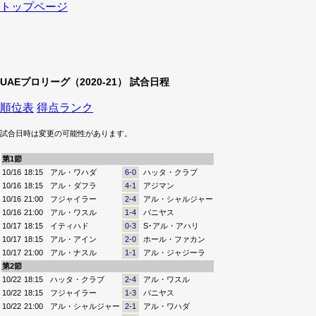
トップページ
UAEプロリーグ（2020-21） 試合日程
順位表
得点ランク
試合日時は変更の可能性があります。
第1節
10/16
18:15
アル・ワハダ
6-0
ハッタ・クラブ
10/16
18:15
アル・ダフラ
4-1
アジマン
10/16
21:00
フジャイラー
2-4
アル・シャルジャー
10/16
21:00
アル・ワスル
1-4
バニヤス
10/17
18:15
イティハド
0-3
S･アル・アハリ
10/17
18:15
アル・アイン
2-0
ホール・ファカン
10/17
21:00
アル・ナスル
1-1
アル・ジャジーラ
第2節
10/22
18:15
ハッタ・クラブ
2-4
アル・ワスル
10/22
18:15
フジャイラー
1-3
バニヤス
10/22
21:00
アル・シャルジャー
2-1
アル・ワハダ