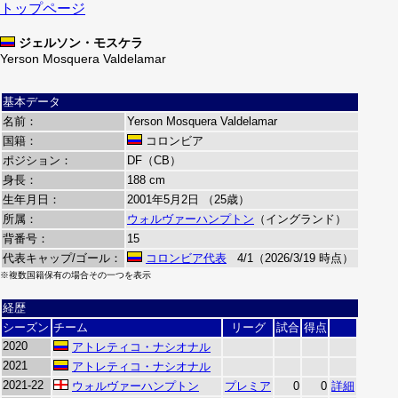
トップページ
ジェルソン・モスケラ
Yerson Mosquera Valdelamar
基本データ
名前：
Yerson Mosquera Valdelamar
国籍：
コロンビア
ポジション：
DF（CB）
身長：
188 cm
生年月日：
2001年5月2日 （25歳）
所属：
ウォルヴァーハンプトン
（イングランド）
背番号：
15
代表キャップ/ゴール：
コロンビア代表
4/1（2026/3/19 時点）
※複数国籍保有の場合その一つを表示
経歴
シーズン
チーム
リーグ
試合
得点
2020
アトレティコ・ナシオナル
2021
アトレティコ・ナシオナル
2021-22
ウォルヴァーハンプトン
プレミア
0
0
詳細