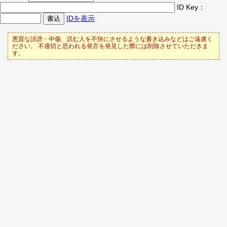
ID Key：
IDを表示
悪質な誹謗・中傷、読む人を不快にさせるような書き込みなどはご遠慮く
ださい。 不適切と思われる発言を発見した際には削除させていただきま
す。