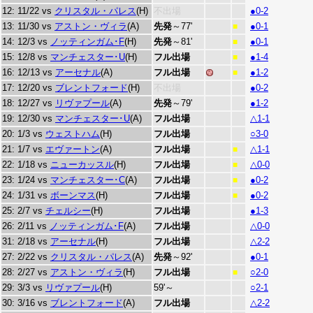
12: 11/22 vs
クリスタル・パレス
(H)
不出場
●0-2
13: 11/30 vs
アストン・ヴィラ
(A)
先発
～77'
●0-1
■
14: 12/3 vs
ノッティンガム･F
(H)
先発
～81'
●0-1
■
15: 12/8 vs
マンチェスター･U
(H)
フル出場
●1-4
■
16: 12/13 vs
アーセナル
(A)
フル出場
●1-2
■
17: 12/20 vs
ブレントフォード
(H)
不出場
●0-2
18: 12/27 vs
リヴァプール
(A)
先発
～79'
●1-2
19: 12/30 vs
マンチェスター･U
(A)
フル出場
△1-1
20: 1/3 vs
ウェストハム
(H)
フル出場
○3-0
21: 1/7 vs
エヴァートン
(A)
フル出場
△1-1
■
22: 1/18 vs
ニューカッスル
(H)
フル出場
△0-0
■
23: 1/24 vs
マンチェスター･C
(A)
フル出場
●0-2
■
24: 1/31 vs
ボーンマス
(H)
フル出場
●0-2
■
25: 2/7 vs
チェルシー
(H)
フル出場
●1-3
26: 2/11 vs
ノッティンガム･F
(A)
フル出場
△0-0
31: 2/18 vs
アーセナル
(H)
フル出場
△2-2
27: 2/22 vs
クリスタル・パレス
(A)
先発
～92'
●0-1
28: 2/27 vs
アストン・ヴィラ
(H)
フル出場
○2-0
■
29: 3/3 vs
リヴァプール
(H)
59'～
○2-1
30: 3/16 vs
ブレントフォード
(A)
フル出場
△2-2