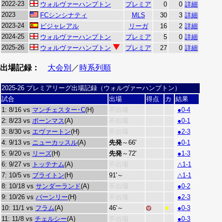
2022-23
ウォルヴァーハンプトン
プレミア
0
0
詳細
2023
FCシンシナティ
MLS
30
3
詳細
2023-24
ビジャレアル
リーガ
16
2
詳細
2024-25
ウォルヴァーハンプトン
プレミア
5
0
詳細
2025-26
ウォルヴァーハンプトン
プレミア
27
0
詳細
出場記録：
大会別
／
時系列順
2025-26 プレミアリーグ出場記録（ウォルヴァーハンプトン）
試合
出場
得点
カ
結果
1: 8/16 vs
マンチェスター･C
(H)
不出場
●0-4
2: 8/23 vs
ボーンマス
(A)
不出場
●0-1
3: 8/30 vs
エヴァートン
(H)
不出場
●2-3
4: 9/13 vs
ニューカッスル
(A)
先発
～66'
●0-1
5: 9/20 vs
リーズ
(H)
先発
～72'
●1-3
6: 9/27 vs
トッテナム
(A)
不出場
△1-1
7: 10/5 vs
ブライトン
(H)
91'～
△1-1
8: 10/18 vs
サンダーランド
(A)
不出場
●0-2
9: 10/26 vs
バーンリー
(H)
不出場
●2-3
10: 11/1 vs
フラム
(A)
46'～
●0-3
■
11: 11/8 vs
チェルシー
(A)
不出場
●0-3