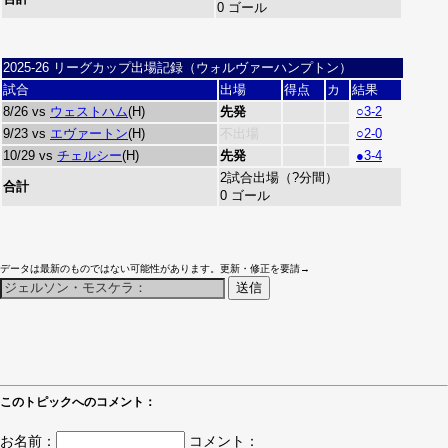
0 ゴール
2025-26 リーグカップ出場記録（ウォルヴァーハンプトン）
試合
出場
得点
カ
結果
8/26 vs
ウェストハム
(H)
先発
○3-2
9/23 vs
エヴァートン
(H)
不出場
○2-0
10/29 vs
チェルシー
(H)
先発
●3-4
2試合出場（?分間）
合計
0 ゴール
データは最新のものではない可能性があります。更新・修正を要請→
このトピックへのコメント：
お名前：
コメント：