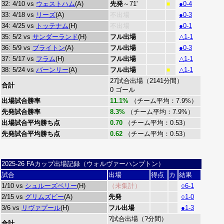
32: 4/10 vs
ウェストハム
(A)
先発
～71'
●0-4
■
33: 4/18 vs
リーズ
(A)
不出場
●0-3
34: 4/25 vs
トッテナム
(H)
不出場
●0-1
35: 5/2 vs
サンダーランド
(H)
フル出場
△1-1
36: 5/9 vs
ブライトン
(A)
フル出場
●0-3
37: 5/17 vs
フラム
(H)
フル出場
△1-1
38: 5/24 vs
バーンリー
(A)
フル出場
△1-1
■
27試合出場（2141分間）
合計
0 ゴール
出場試合勝率
11.1%
（チーム平均：7.9%）
先発試合勝率
8.3%
（チーム平均：7.9%）
出場試合平均勝ち点
0.70
（チーム平均：0.53）
先発試合平均勝ち点
0.62
（チーム平均：0.53）
2025-26 FAカップ出場記録（ウォルヴァーハンプトン）
試合
出場
得点
カ
結果
1/10 vs
シュルーズベリー
(H)
（未集計）
○6-1
2/15 vs
グリムズビー
(A)
先発
○1-0
3/6 vs
リヴァプール
(H)
フル出場
●1-3
?試合出場（?分間）
合計