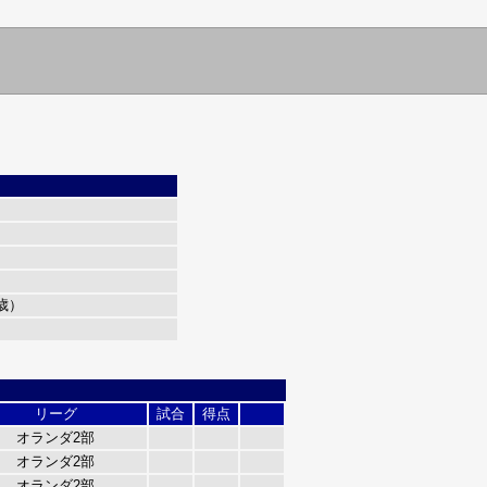
0歳）
）
リーグ
試合
得点
オランダ2部
オランダ2部
オランダ2部