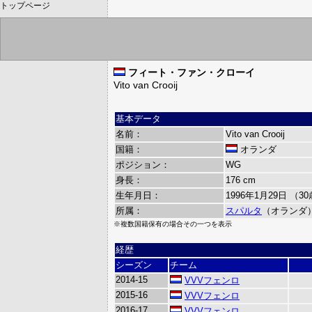
トップページ
フィート・ファン・クローイ
Vito van Crooij
基本データ
名前：
Vito van Crooij
国籍：
オランダ
ポジション：
WG
身長：
176 cm
生年月日：
1996年1月29日 （3
所属：
スパルタ
（オランダ
※複数国籍保有の場合その一つを表示
経歴
シーズン
チーム
2014-15
VVVフェンロ
2015-16
VVVフェンロ
2016-17
VVVフェンロ