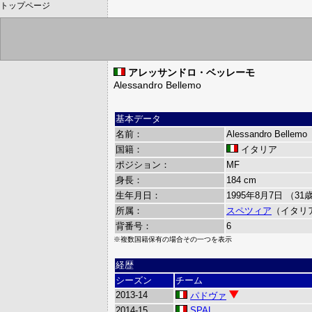
トップページ
アレッサンドロ・ベッレーモ
Alessandro Bellemo
基本データ
名前：
Alessandro Bellemo
国籍：
イタリア
ポジション：
MF
身長：
184 cm
生年月日：
1995年8月7日 （31
所属：
スペツィア
（イタリ
背番号：
6
※複数国籍保有の場合その一つを表示
経歴
シーズン
チーム
2013-14
パドヴァ
2014-15
SPAL