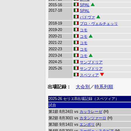
2015-16
SPAL
2017-18
SPAL
パドヴァ
2018-19
プロ・ヴェルチェッリ
2019-20
コモ
2020-21
コモ
2021-22
コモ
2022-23
コモ
2023-24
コモ
2024-25
サンプドリア
2025-26
サンプドリア
スペツィア
出場記録：
大会別
／
時系列順
2025-26 セリエB出場記録（スペツィア）
試合
第1節 8月24日 vs
カッラレーゼ
(H)
第2節 8月30日 vs
カタンツァーロ
(H)
第3節 9月14日 vs
エンポリ
(A)
第4節 9月20日 vs
ユーヴェ・スタビア
(H)