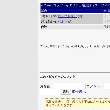
2025-26 コッパ・イタリア出場記録（スペツィ
試合
出場
8月18日 vs
サンプドリア
(H)
（デ
9月24日 vs
パルマ
(A)
（デ
合計
?試
データは最新のものではない可能性があります。更新・修正を
このトピックへのコメント：
お名前：
コメント：
IDを表示
悪質な誹謗・中傷、読む人を不快にさせるような
させていただきます。