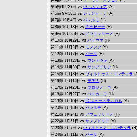
第5節 9月27日 vs
ヴェネツィア
(A)
第6節 9月30日 vs
レッジャーナ
(A)
第7節 10月4日 vs
パレルモ
(H)
第8節 10月18日 vs
チェゼーナ
(H)
第9節 10月25日 vs
アヴェッリーノ
(A)
第10節 10月29日 vs
パドヴァ
(H)
第11節 11月2日 vs
モンツァ
(A)
第12節 11月7日 vs
バーリ
(H)
第13節 11月23日 vs
マントヴァ
(A)
第14節 11月30日 vs
サンプドリア
(H)
第15節 12月8日 vs
ヴィルトゥス・エンテッラ
(
第16節 12月13日 vs
モデナ
(H)
第17節 12月20日 vs
フロジノーネ
(A)
第18節 12月27日 vs
ペスカーラ
(H)
第19節 1月10日 vs
FCズュートティロル
(A)
第20節 1月18日 vs
パレルモ
(A)
第21節 1月24日 vs
アヴェッリーノ
(H)
第22節 1月31日 vs
サンプドリア
(A)
第23節 2月7日 vs
ヴィルトゥス・エンテッラ
(H
第24節 2月11日 vs
バーリ
(A)