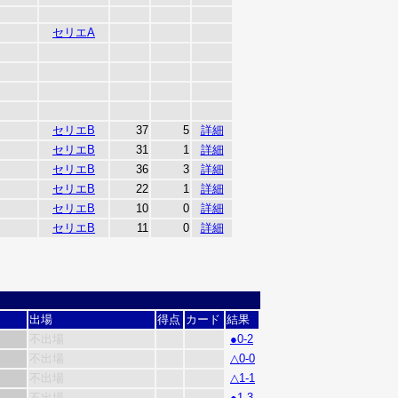
セリエA
セリエB
37
5
詳細
セリエB
31
1
詳細
セリエB
36
3
詳細
セリエB
22
1
詳細
セリエB
10
0
詳細
セリエB
11
0
詳細
出場
得点
カード
結果
不出場
●0-2
不出場
△0-0
不出場
△1-1
不出場
●1-3