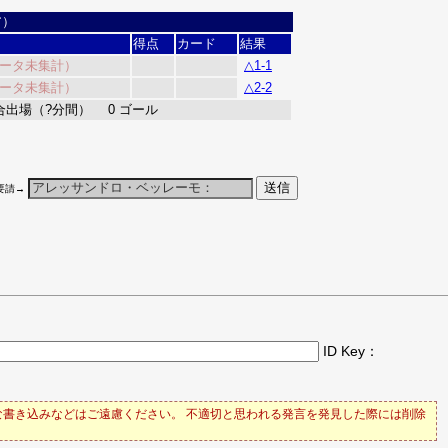
ア）
得点
カード
結果
ータ未集計）
△1-1
ータ未集計）
△2-2
合出場（?分間） 0 ゴール
要請→
ID Key：
書き込みなどはご遠慮ください。 不適切と思われる発言を発見した際には削除