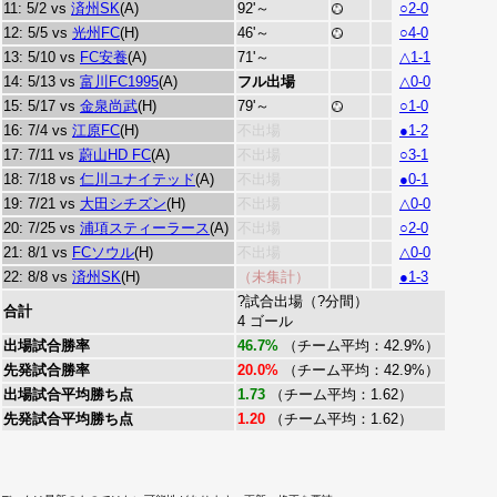
11: 5/2 vs
済州SK
(A)
92'～
○2-0
12: 5/5 vs
光州FC
(H)
46'～
○4-0
13: 5/10 vs
FC安養
(A)
71'～
△1-1
14: 5/13 vs
富川FC1995
(A)
フル出場
△0-0
15: 5/17 vs
金泉尚武
(H)
79'～
○1-0
16: 7/4 vs
江原FC
(H)
不出場
●1-2
17: 7/11 vs
蔚山HD FC
(A)
不出場
○3-1
18: 7/18 vs
仁川ユナイテッド
(A)
不出場
●0-1
19: 7/21 vs
大田シチズン
(H)
不出場
△0-0
20: 7/25 vs
浦項スティーラース
(A)
不出場
○2-0
21: 8/1 vs
FCソウル
(H)
不出場
△0-0
22: 8/8 vs
済州SK
(H)
（未集計）
●1-3
?試合出場（?分間）
合計
4 ゴール
出場試合勝率
46.7%
（チーム平均：42.9%）
先発試合勝率
20.0%
（チーム平均：42.9%）
出場試合平均勝ち点
1.73
（チーム平均：1.62）
先発試合平均勝ち点
1.20
（チーム平均：1.62）