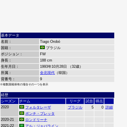
基本データ
名前：
Tiago Orobó
国籍：
ブラジル
ポジション：
FW
身長：
188 cm
生年月日：
1993年10月28日 （32歳）
所属：
全北現代
（韓国）
背番号：
9
※複数国籍保有の場合その一つを表示
経歴
シーズン
チーム
リーグ
試合
得点
2020
フォルタレーザ
ブラジル
5
0
詳細
ポンチ・プレッタ
2020-21
ロンドリーナ
2021-22
アル・ジャバライン