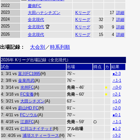
2022
慶南FC
2023
大田ハナシチズン
Kリーグ
17
詳細
2024
全北現代
Kリーグ
32
7
詳細
2025
全北現代
🏆
Kリーグ
30
9
詳細
2026
全北現代
Kリーグ
15
4
詳細
出場記録：
大会別
／
時系列順
2026年 Kリーグ出場記録（全北現代）
試合
出場
得点
カ
結果
1: 3/1 vs
富川FC1995
(H)
75'～
●2-3
2: 3/8 vs
金泉尚武
(A)
76'～
△1-1
3: 3/14 vs
光州FC
(A)
先発
～46'
△0-0
■
4: 3/18 vs
FC安養
(H)
先発
～60'
○2-1
■
5: 3/21 vs
大田シチズン
(A)
63'～
○1-0
6: 4/4 vs
蔚山HD FC
(H)
91'～
○2-0
7: 4/11 vs
FCソウル
(A)
70'～
●0-1
8: 4/18 vs
江原FC
(A)
先発
～59'
△1-1
9: 4/21 vs
仁川ユナイテッド
(H)
フル出場
●1-2
10: 4/26 vs
浦項スティーラース
(H)
76'～
○3-2