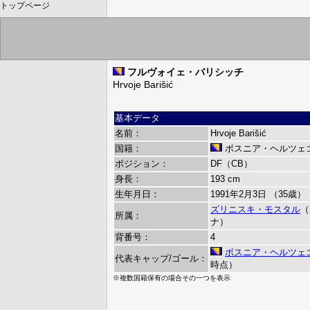
トップページ
フルヴォイェ・バリシッチ
Hrvoje Barišić
基本データ
名前：
Hrvoje Barišić
国籍：
ボスニア・ヘルツェ
ポジション：
DF（CB）
身長：
193 cm
生年月日：
1991年2月3日 （35歳）
ズリニスキ・モスタル
（
所属：
ナ）
背番号：
4
ボスニア・ヘルツェ
代表キャップ/ゴール：
時点）
※複数国籍保有の場合その一つを表示