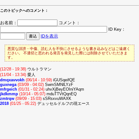
このトピックへのコメント：
お名前：
コメント：
ID Key：
IDを表示
悪質な誹謗・中傷、読む人を不快にさせるような書き込みなどはご遠慮く
ださい。 不適切と思われる発言を発見した際には削除させていただきま
す。
(12/28 - 19:38)
ウルトラマン
(11/04 - 13:34)
愛人
dmqxavvokh
(06/14 - 10:59)
iGUSqeifQE
guxnega
(03/09 - 04:02)
SwmSMNlLYzF
mfrgeich
(01/31 - 02:24)
uhvXjBeyEOIniYAqm
jkdkmmp
(10/14 - 05:07)
mduTTVtQqnEQ
zmtrqw
(09/09 - 15:03)
sSRsxvuWAXK
2018
(01/25 - 05:22)
デュッセルドルフの現エース