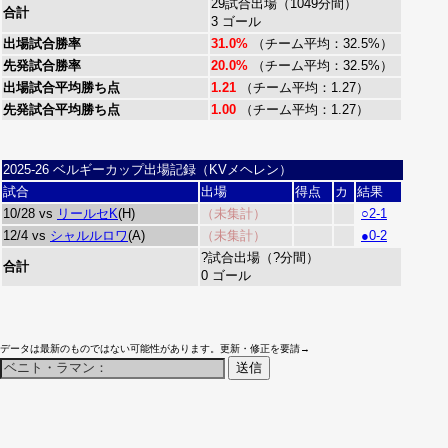
29試合出場（1049分間）
合計
3 ゴール
出場試合勝率
31.0%
（チーム平均：32.5%）
先発試合勝率
20.0%
（チーム平均：32.5%）
出場試合平均勝ち点
1.21
（チーム平均：1.27）
先発試合平均勝ち点
1.00
（チーム平均：1.27）
2025-26 ベルギーカップ出場記録（KVメヘレン）
試合
出場
得点
カ
結果
10/28 vs
リールセK
(H)
（未集計）
○2-1
12/4 vs
シャルルロワ
(A)
（未集計）
●0-2
?試合出場（?分間）
合計
0 ゴール
データは最新のものではない可能性があります。更新・修正を要請→