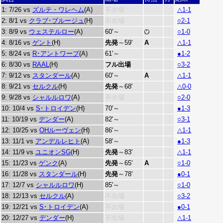
1: 7/26 vs
ズルテ・ワレヘム
(A)
不出場
△1-1
2: 8/1 vs
クラブ･ブルージュ
(H)
不出場
○2-1
3: 8/9 vs
ウェステルロー
(A)
60'～
○1-0
4: 8/16 vs
ゲント
(H)
先発
～59'
A
△1-1
5: 8/24 vs
R･アントワープ
(A)
61'～
●1-2
6: 8/30 vs
RAAL
(H)
フル出場
○3-2
7: 9/12 vs
スタンダール
(A)
60'～
A
△1-1
8: 9/21 vs
セルクル
(H)
先発
～68'
△0-0
9: 9/28 vs
シャルルロワ
(A)
不出場
○2-0
10: 10/4 vs
S･トロイデン
(H)
70'～
●1-3
11: 10/19 vs
デンダー
(A)
82'～
○3-1
12: 10/25 vs
OHルーヴェン
(H)
86'～
△1-1
13: 11/1 vs
アンデルレヒト
(A)
58'～
●1-3
14: 11/9 vs
ユニオンSG
(H)
先発
～83'
△1-1
15: 11/23 vs
ゲンク
(A)
先発
～65'
A
○1-0
16: 11/28 vs
スタンダール
(H)
先発
～78'
●0-1
17: 12/7 vs
シャルルロワ
(H)
85'～
○1-0
18: 12/13 vs
セルクル
(A)
不出場
○3-2
19: 12/21 vs
S･トロイデン
(A)
不出場
●0-1
20: 12/27 vs
デンダー
(H)
不出場
△1-1