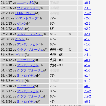
21: 1/17 vs
ユニオンSG
(A)
不出場
●0-1
22: 1/25 vs
ウェステルロー
(H)
不出場
△1-1
23: 2/1 vs
OHルーヴェン
(A)
不出場
△2-2
24: 2/8 vs
R･アントワープ
(H)
79'～
○2-0
25: 2/13 vs
ゲンク
(H)
80'～
●2-3
26: 2/22 vs
RAAL
(A)
88'～
○2-0
27: 2/28 vs
ズルテ・ワレヘム
(H)
85'～
○2-1
28: 3/8 vs
ゲント
(A)
46'～
●1-3
29: 3/15 vs
アンデルレヒト
(H)
63'～
○1-0
30: 3/22 vs
クラブ･ブルージュ
(A)
先発
～69'
●1-4
31: 4/6 vs
ゲント
(A)
先発
～68'
△1-1
32: 4/12 vs
ユニオンSG
(H)
先発
～80'
●0-1
33: 4/18 vs
アンデルレヒト
(H)
先発
～33'
●1-2
34: 4/22 vs
クラブ･ブルージュ
(A)
不出場
●1-6
35: 4/26 vs
S･トロイデン
(H)
73'～
●1-4
36: 5/3 vs
ゲント
(H)
不出場
○1-0
37: 5/10 vs
ユニオンSG
(A)
79'～
●0-3
38: 5/17 vs
アンデルレヒト
(A)
85'～
△2-2
39: 5/21 vs
クラブ･ブルージュ
(H)
68'～
△2-2
40: 5/24 vs
S･トロイデン
(A)
46'～
●0-3