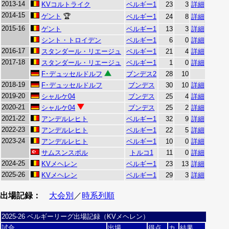
2013-14
KVコルトライク
ベルギー1
23
3
詳細
2014-15
ゲント
🏆
ベルギー1
24
8
詳細
2015-16
ゲント
ベルギー1
13
3
詳細
シント・トロイデン
ベルギー1
6
0
詳細
2016-17
スタンダール・リエージュ
ベルギー1
21
4
詳細
2017-18
スタンダール・リエージュ
ベルギー1
1
0
詳細
F･デュッセルドルフ
ブンデス2
28
10
2018-19
F･デュッセルドルフ
ブンデス
30
10
詳細
2019-20
シャルケ04
ブンデス
25
4
詳細
2020-21
シャルケ04
ブンデス
25
2
詳細
2021-22
アンデルレヒト
ベルギー1
32
9
詳細
2022-23
アンデルレヒト
ベルギー1
22
5
詳細
2023-24
アンデルレヒト
ベルギー1
10
0
詳細
サムスンスポル
トルコ1
11
0
詳細
2024-25
KVメヘレン
ベルギー1
23
13
詳細
2025-26
KVメヘレン
ベルギー1
29
3
詳細
出場記録：
大会別
／
時系列順
2025-26 ベルギーリーグ出場記録（KVメヘレン）
試合
出場
得点
カ
結果