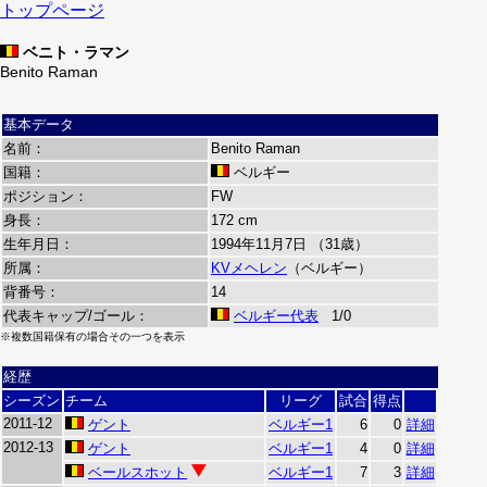
トップページ
ベニト・ラマン
Benito Raman
基本データ
名前：
Benito Raman
国籍：
ベルギー
ポジション：
FW
身長：
172 cm
生年月日：
1994年11月7日 （31歳）
所属：
KVメヘレン
（ベルギー）
背番号：
14
代表キャップ/ゴール：
ベルギー代表
1/0
※複数国籍保有の場合その一つを表示
経歴
シーズン
チーム
リーグ
試合
得点
2011-12
ゲント
ベルギー1
6
0
詳細
2012-13
ゲント
ベルギー1
4
0
詳細
ベールスホット
ベルギー1
7
3
詳細