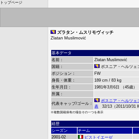
トップページ
ズラタン・ムスリモヴィッチ
Zlatan Muslimović
基本データ
名前：
Zlatan Muslimović
国籍：
ボスニア・ヘルツェ
ポジション：
FW
身長・体重：
189 cm / 83 kg
生年月日：
1981年3月6日 （45歳）
所属：
ボスニア・ヘルツェ
代表キャップ/ゴール：
表
32/13（2011/10/3
※複数国籍保有の場合その一つを表示
経歴
シーズン
チーム
2001-02
ピストイエーゼ