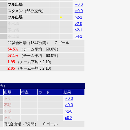
フル出場
△0-0
スタメン
（66分交代）
△0-0
フル出場
○2-1
■
不出場
○2-0
不出場
○2-1
不出場
○4-1
22試合出場（1847分間） 7 ゴール
54.5%
（チーム平均：60.0%）
57.1%
（チーム平均：60.0%）
1.95
（チーム平均：2.10）
2.05
（チーム平均：2.10）
ニカ）
出場
得点
カード
結果
不明
△0-0
不明
△0-0
不明
○1-0
不明
●0-2
?試合出場（?分間） 0 ゴール