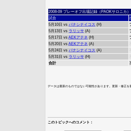
2008-09 プレーオフ出場記録（PAOKサロニカ）
試合
5月10日 vs
パナシナイコス
(H)
5月13日 vs
ラリッサ
(A)
5月17日 vs
AEKアテネ
(H)
5月20日 vs
AEKアテネ
(A)
5月24日 vs
パナシナイコス
(A)
5月31日 vs
ラリッサ
(H)
合計
データは最新のものではない可能性があります。更新・修正を
このトピックへのコメント：