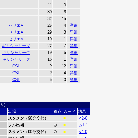
11
0
30
6
32
15
セリエA
25
4
詳細
セリエA
29
3
詳細
セリエA
10
1
詳細
ギリシャリーグ
22
7
詳細
ギリシャリーグ
19
6
詳細
ギリシャリーグ
16
1
詳細
CSL
?
12
詳細
CSL
?
4
詳細
CSL
5
0
詳細
ニカ）
出場
得点
カード
結果
スタメン
（90分交代）
○2-0
■
フル出場
△1-1
■
スタメン
（90分交代）
○1-0
■