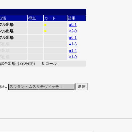
出場
得点
カード
結果
フル出場
●0-1
■
フル出場
○2-0
■
フル出場
●0-1
不出場
●1-3
不出場
●1-4
不出場
○1-0
3試合出場（270分間） 0 ゴール
要請→