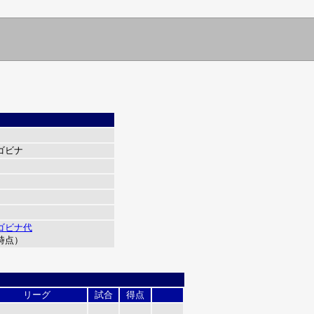
ゴビナ
ゴビナ代
1 時点）
リーグ
試合
得点