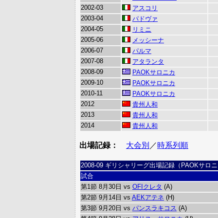
2002-03
アスコリ
2003-04
パドヴァ
2004-05
リミニ
2005-06
メッシーナ
2006-07
パルマ
2007-08
アタランタ
2008-09
PAOKサロニカ
2009-10
PAOKサロニカ
2010-11
PAOKサロニカ
2012
貴州人和
2013
貴州人和
2014
貴州人和
出場記録：
大会別
／
時系列順
2008-09 ギリシャリーグ出場記録（PAOKサロ
試合
第1節 8月30日 vs
OFIクレタ
(A)
第2節 9月14日 vs
AEKアテネ
(H)
第3節 9月20日 vs
パンスラキコス
(A)