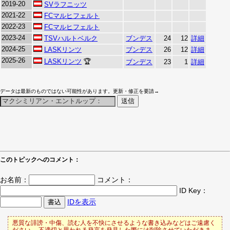
2019-20
SVラフニッツ
2021-22
FCマルヒフェルト
2022-23
FCマルヒフェルト
2023-24
TSVハルトベルク
ブンデス
24
12
詳細
2024-25
LASKリンツ
ブンデス
26
12
詳細
2025-26
LASKリンツ
🏆
ブンデス
23
1
詳細
データは最新のものではない可能性があります。更新・修正を要請→
このトピックへのコメント：
お名前：
コメント：
ID Key：
IDを表示
悪質な誹謗・中傷、読む人を不快にさせるような書き込みなどはご遠慮く