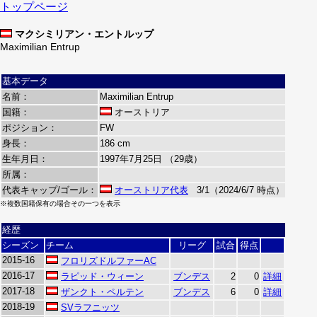
トップページ
マクシミリアン・エントルップ
Maximilian Entrup
基本データ
名前：
Maximilian Entrup
国籍：
オーストリア
ポジション：
FW
身長：
186 cm
生年月日：
1997年7月25日 （29歳）
所属：
代表キャップ/ゴール：
オーストリア代表
3/1（2024/6/7 時点）
※複数国籍保有の場合その一つを表示
経歴
シーズン
チーム
リーグ
試合
得点
2015-16
フロリズドルファーAC
2016-17
ラピッド・ウィーン
ブンデス
2
0
詳細
2017-18
ザンクト・ペルテン
ブンデス
6
0
詳細
2018-19
SVラフニッツ